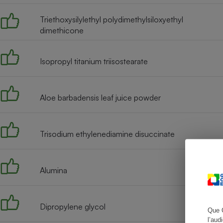
Triethoxysilylethyl polydimethylsiloxyethyl
dimethicone
Cafetière à expresso
Isopropyl titanium triisostearate
Aloe barbadensis leaf juice powder
Trisodium ethylenediamine disuccinate
Robot ménager
Alumina
Dipropylene glycol
Que 
l’aud