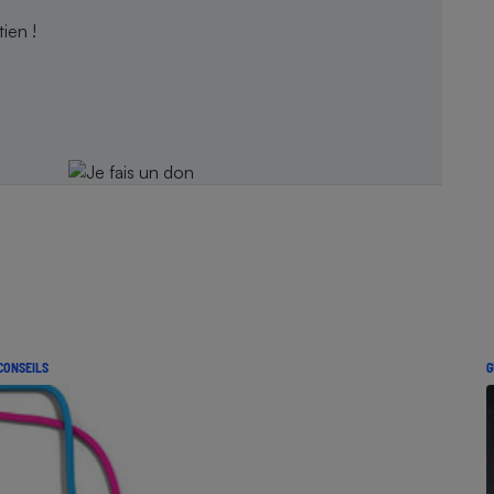
ien !
CONSEILS
G