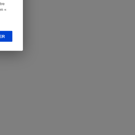
tre
en «
ER