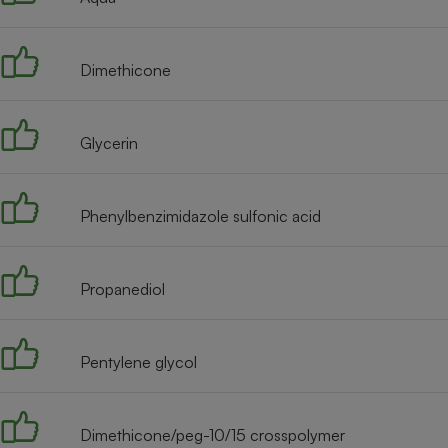
Internet
Gros électroménager
Téléphonie
Dimethicone
Petit électroménager 
Complément
alimentaire
Mutuelle
Glycerin
Assurance emprunteu
Phenylbenzimidazole sulfonic acid
Matelas
Champa
boutei
Propanediol
Banque 
Téléviseur
Antimoustique
Lave-linge
Pentylene glycol
Dimethicone/peg-10/15 crosspolymer