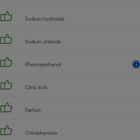
Radiateur électrique
Sodium hydroxide
Téléphone mobile -
Smartphone
Plaque de cuisson à
induction
Sodium chloride
Phenoxyethanol
Climatiseur -
Ventilateur
Citric acid
Antivirus
Climatiseur -
Ventilateur
Parfum
Chlorphenesin