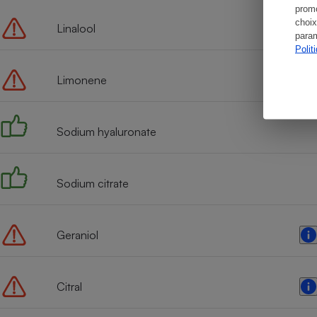
promo
choix
Linalool
param
Polit
Limonene
Sodium hyaluronate
Sodium citrate
Geraniol
Citral