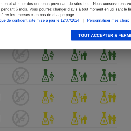
tion et afficher des contenus provenant de sites tiers. Nous conserverons vo
 pendant 6 mois. Vous pourrez changer d’avis à tout moment en utilisant le li
étrer les traceurs » en bas de chaque page.
ique de confidentialité mise à jour le 12/07/2024
|
Personnaliser mes choix
TOUT ACCEPTER & FERM