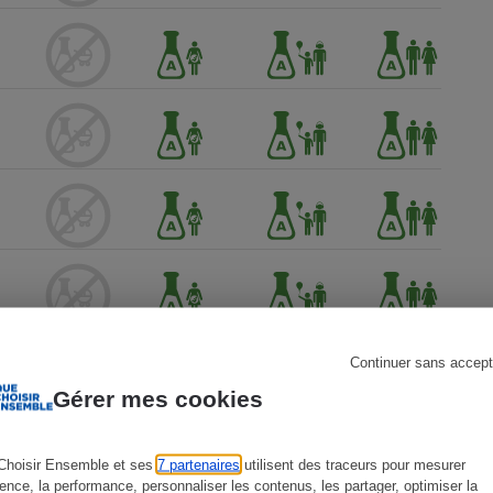
s
Réfrigérateur
Continuer sans accept
Gérer mes cookies
Choisir Ensemble et ses
7 partenaires
utilisent des traceurs pour mesurer
ience, la performance, personnaliser les contenus, les partager, optimiser la