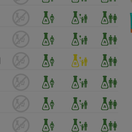
Électricité - Gaz
Appareil photo
numérique
Four encastrable
Lessive
Aspirateur