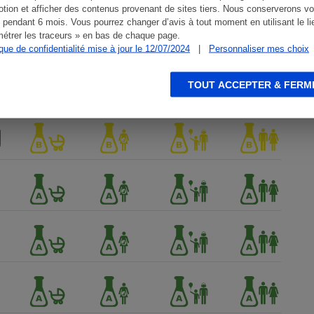
tion et afficher des contenus provenant de sites tiers. Nous conserverons vo
 pendant 6 mois. Vous pourrez changer d’avis à tout moment en utilisant le li
étrer les traceurs » en bas de chaque page.
ique de confidentialité mise à jour le 12/07/2024
|
Personnaliser mes choix
TOUT ACCEPTER & FERM