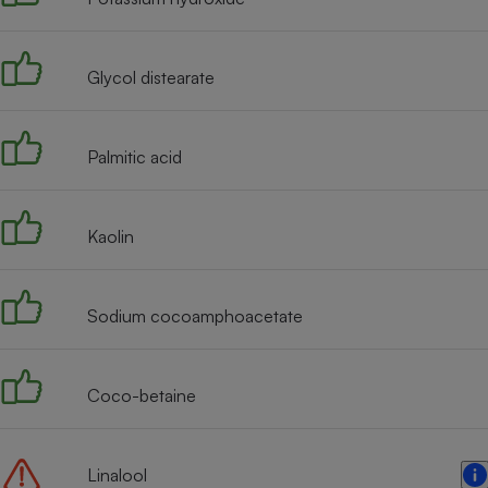
Radiateur électrique
Glycol distearate
Téléphone mobile -
Smartphone
Plaque de cuisson à
induction
Palmitic acid
Climatiseur -
Kaolin
Ventilateur
Sodium cocoamphoacetate
Antivirus
Climatiseur -
Ventilateur
Coco-betaine
Linalool