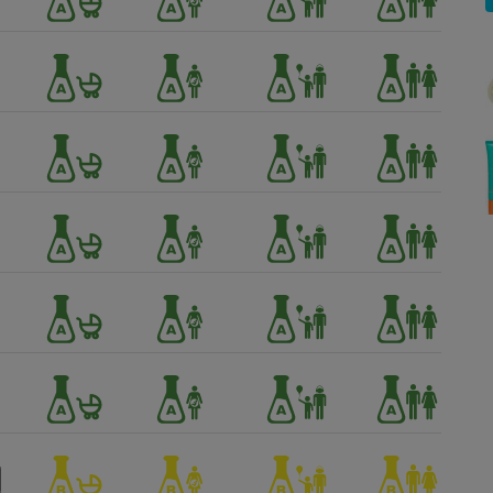
Électricité - Gaz
Appareil photo
numérique
Four encastrable
Lessive
Aspirateur