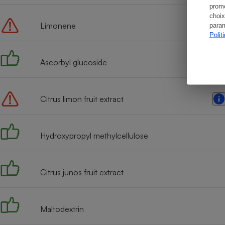
promo
choix
Limonene
param
Polit
Ascorbyl glucoside
Citrus limon fruit extract
Hydroxypropyl methylcellulose
Citrus junos fruit extract
Maltodextrin