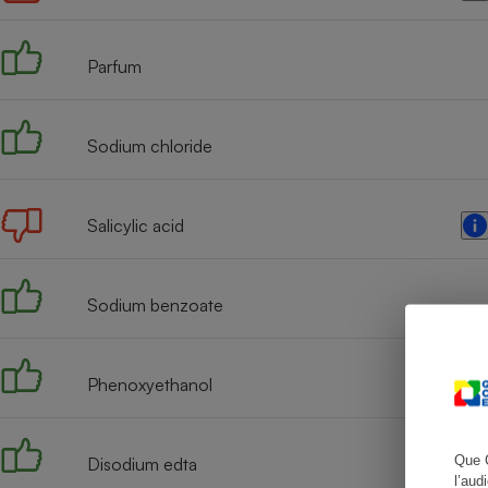
Parfum
Cafetière à expresso
Sodium chloride
Salicylic acid
Sodium benzoate
Robot ménager
Phenoxyethanol
Que 
Disodium edta
l’aud