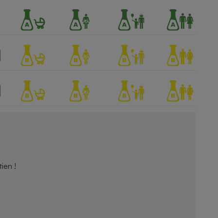
ien !