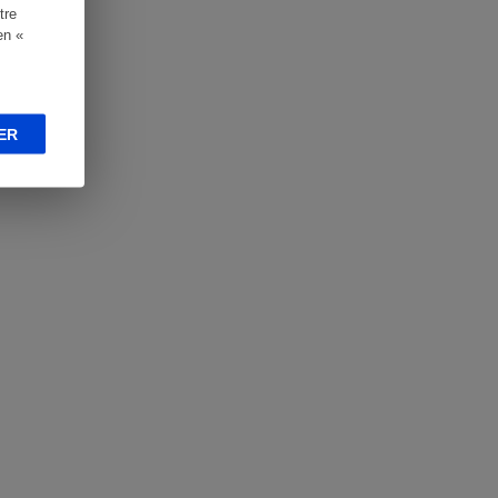
tre
en «
ER