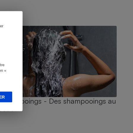
UIDE D'ACHAT
er
tre
en «
ER
Shampooings - Des shampooings au
poil !