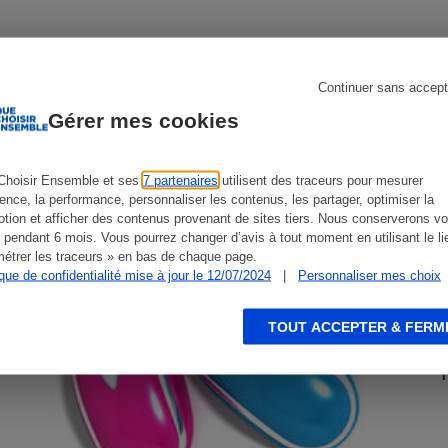
CONSEILS
G
Continuer sans accept
s
Réfrigérateur
Gérer mes cookies
Choisir Ensemble et ses
7 partenaires
utilisent des traceurs pour mesurer
ience, la performance, personnaliser les contenus, les partager, optimiser la
tion et afficher des contenus provenant de sites tiers. Nous conserverons vo
 pendant 6 mois. Vous pourrez changer d’avis à tout moment en utilisant le li
étrer les traceurs » en bas de chaque page.
ique de confidentialité mise à jour le 12/07/2024
|
Personnaliser mes choix
TOUT ACCEPTER & FERM