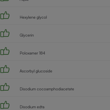
Internet
Gros électroménager
Téléphonie
Hexylene glycol
Petit électroménager 
Complément
alimentaire
Mutuelle
Glycerin
Assurance emprunteu
Poloxamer 184
Matelas
Champa
boutei
Ascorbyl glucoside
Banque 
Téléviseur
Antimoustique
Lave-linge
Disodium cocoamphodiacetate
Disodium edta