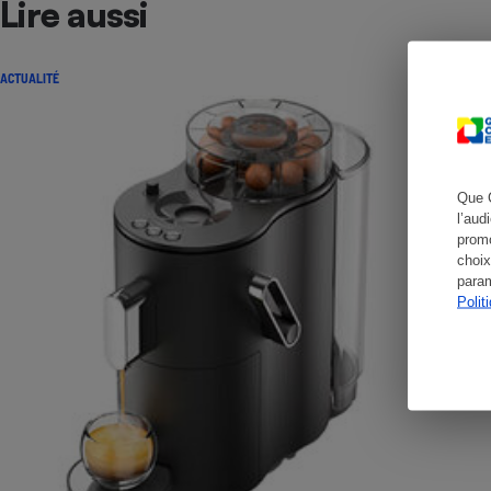
Lire aussi
ACTUALITÉ
Cafetière à expresso
Que 
l’aud
promo
choix
param
Polit
Robot ménager