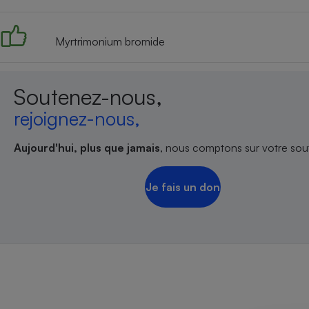
Radiateur électrique
Myrtrimonium bromide
Téléphone mobile -
Smartphone
Plaque de cuisson à
induction
Soutenez-nous,
rejoignez-nous,
Climatiseur -
Aujourd'hui, plus que jamais
, nous comptons sur votre sout
Ventilateur
Je fais un don
Antivirus
Climatiseur -
Ventilateur