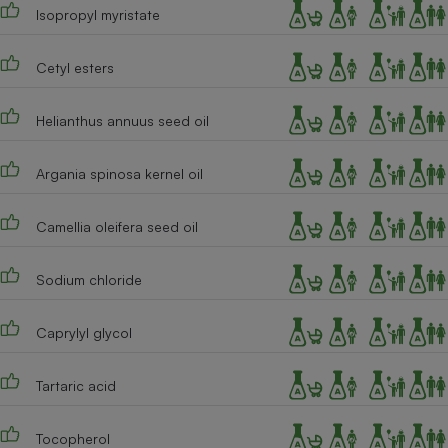
Téléphone mobile -
Isopropyl myristate
Smartphone
Plaque de cuisson à
induction
Cetyl esters
Helianthus annuus seed oil
Climatiseur -
Ventilateur
Argania spinosa kernel oil
Camellia oleifera seed oil
Antivirus
Climatiseur -
Ventilateur
Sodium chloride
Caprylyl glycol
Tartaric acid
Tocopherol