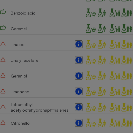
Cafetière à expressos
Benzoic acid
Caramel
Linalool
Linalyl acetate
Robot ménager
Geraniol
Limonene
Tetramethyl
acetyloctahydronaphthalenes
Citronellol