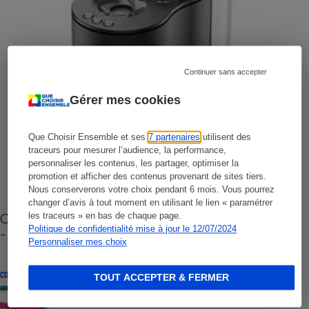
Continuer sans accepter
Gérer mes cookies
Que Choisir Ensemble et ses
7 partenaires
utilisent des
traceurs pour mesurer l’audience, la performance,
personnaliser les contenus, les partager, optimiser la
promotion et afficher des contenus provenant de sites tiers.
Nous conserverons votre choix pendant 6 mois. Vous pourrez
changer d’avis à tout moment en utilisant le lien « paramétrer
Cafetière à capsules zéro déchet CoffeeB (vidéo)
les traceurs » en bas de chaque page.
Politique de confidentialité mise à jour le 12/07/2024
- Premières impressions
Personnaliser mes choix
CONSEILS
TOUT ACCEPTER & FERMER