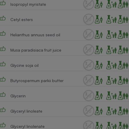
Téléphone mobile -
Isopropyl myristate
Smartphone
Plaque de cuisson à
induction
Cetyl esters
Helianthus annuus seed oil
Climatiseur -
Ventilateur
Musa paradisiaca fruit juice
Glycine soja oil
Antivirus
Climatiseur -
Ventilateur
Butyrospermum parkii butter
Glycerin
Glyceryl linoleate
Glyceryl linolenate