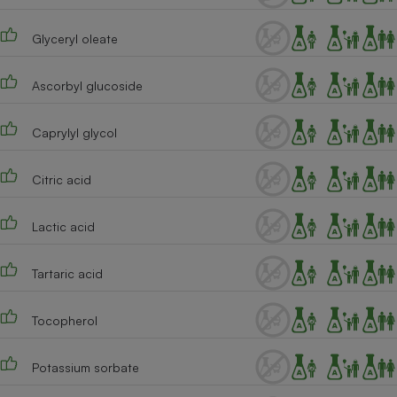
Cafetière à expressos
Glyceryl oleate
Ascorbyl glucoside
Caprylyl glycol
Citric acid
Robot ménager
Lactic acid
Tartaric acid
Tocopherol
Potassium sorbate