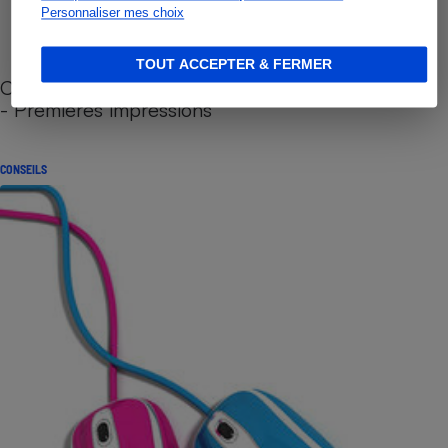
Personnaliser mes choix
TOUT ACCEPTER & FERMER
Cafetière à capsules zéro déchet CoffeeB (vidéo)
- Premières impressions
CONSEILS