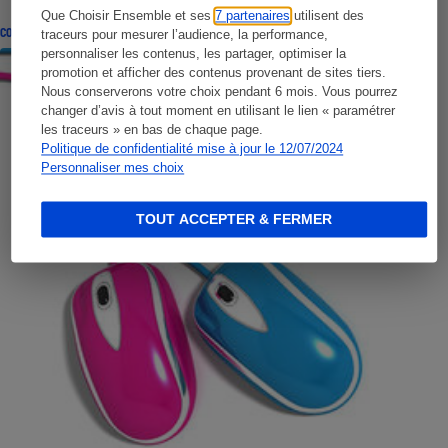
Que Choisir Ensemble et ses
7 partenaires
utilisent des
CONSEILS
traceurs pour mesurer l’audience, la performance,
personnaliser les contenus, les partager, optimiser la
promotion et afficher des contenus provenant de sites tiers.
Nous conserverons votre choix pendant 6 mois. Vous pourrez
changer d’avis à tout moment en utilisant le lien « paramétrer
les traceurs » en bas de chaque page.
Politique de confidentialité mise à jour le 12/07/2024
Personnaliser mes choix
TOUT ACCEPTER & FERMER