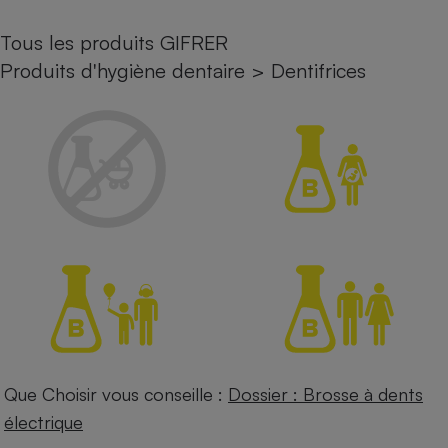
Petit électroménager - U
Tous les produits GIFRER
Complément
alimentaire
Produits d'hygiène dentaire
>
Dentifrices
Mutuelle
Assurance emprunteur
Matelas
Champagne
bouteille
Banque en 
Téléviseur
Antimoustique
Lave-linge
Que Choisir vous conseille :
Dossier : Brosse à dents
Radiateur électrique
électrique