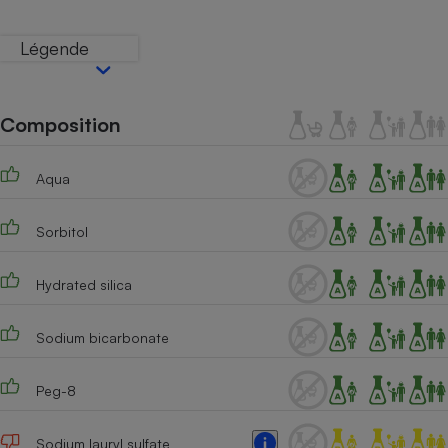
Téléphone mobile -
Smartphone
Plaque de cuisson à
Légende
induction
Composition
Climatiseur -
Ventilateur
Aqua
Antivirus
Sorbitol
Climatiseur -
Ventilateur
Hydrated silica
Sodium bicarbonate
Peg-8
Sodium lauryl sulfate