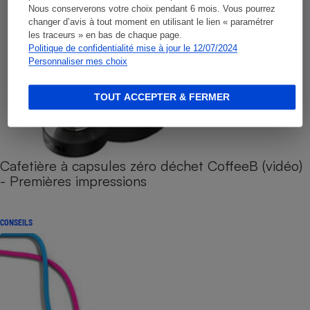
Nous conserverons votre choix pendant 6 mois. Vous pourrez
changer d’avis à tout moment en utilisant le lien « paramétrer
les traceurs » en bas de chaque page.
Politique de confidentialité mise à jour le 12/07/2024
Personnaliser mes choix
TOUT ACCEPTER & FERMER
Cafetière à capsules zéro déchet CoffeeB (vidéo)
- Premières impressions
CONSEILS