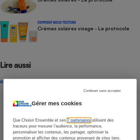
COMMENT NOUS TESTONS
Crèmes solaires visage - Le protocole
Lire aussi
ACTUALITÉ
Continuer sans accepter
Gérer mes cookies
Que Choisir Ensemble et ses
7 partenaires
utilisent des
traceurs pour mesurer l’audience, la performance,
personnaliser les contenus, les partager, optimiser la
promotion et afficher des contenus provenant de sites tiers.