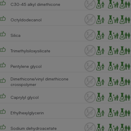
Téléphone mobile -
C30-45 alkyl dimethicone
Smartphone
Plaque de cuisson à
induction
Octyldodecanol
Silica
Climatiseur -
Ventilateur
Trimethylsiloxysilicate
Pentylene glycol
Antivirus
Climatiseur -
Dimethicone/vinyl dimethicone
Ventilateur
crosspolymer
Caprylyl glycol
Ethylhexylglycerin
Sodium dehydroacetate