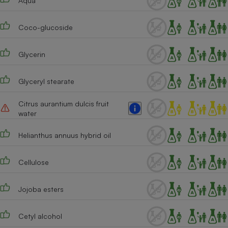
Aqua
Téléphone mobile -
Smartphone
Plaque de cuisson à
Coco-glucoside
induction
Glycerin
Climatiseur -
Glyceryl stearate
Ventilateur
Citrus aurantium dulcis fruit
water
Antivirus
Climatiseur -
Helianthus annuus hybrid oil
Ventilateur
Cellulose
Jojoba esters
Cetyl alcohol