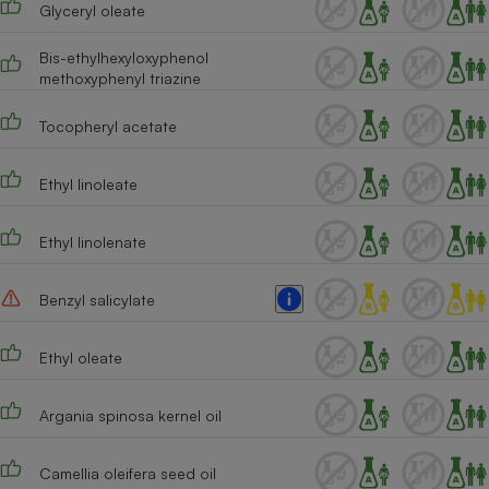
Glyceryl oleate
Cafetière à expressos
Bis-ethylhexyloxyphenol
methoxyphenyl triazine
Tocopheryl acetate
Ethyl linoleate
Ethyl linolenate
Robot ménager
Benzyl salicylate
Ethyl oleate
Argania spinosa kernel oil
Camellia oleifera seed oil