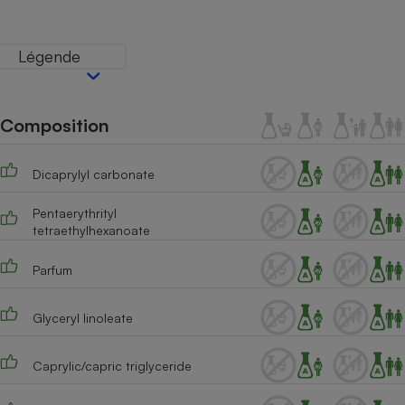
Téléphone mobile -
Smartphone
Plaque de cuisson à
Légende
induction
Composition
Climatiseur -
Ventilateur
Dicaprylyl carbonate
Antivirus
Pentaerythrityl
tetraethylhexanoate
Climatiseur -
Ventilateur
Parfum
Glyceryl linoleate
Caprylic/capric triglyceride