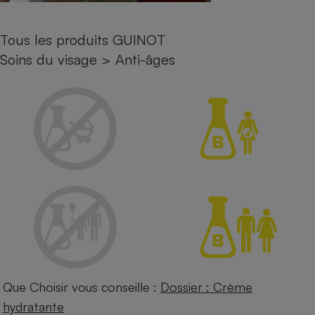
Petit électroménager - U
Complément
Tous les produits GUINOT
alimentaire
Mutuelle
Soins du visage
>
Anti-âges
Assurance emprunteur
Matelas
Champagne
bouteille
Banque en 
Téléviseur
Antimoustique
Lave-linge
Radiateur électrique
Que Choisir vous conseille :
Dossier : Crème
hydratante