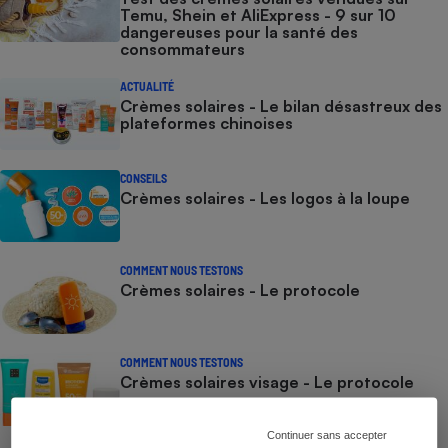
Temu, Shein et AliExpress - 9 sur 10
dangereuses pour la santé des
consommateurs
ACTUALITÉ
Crèmes solaires - Le bilan désastreux des
plateformes chinoises
CONSEILS
Crèmes solaires - Les logos à la loupe
COMMENT NOUS TESTONS
Crèmes solaires - Le protocole
COMMENT NOUS TESTONS
Crèmes solaires visage - Le protocole
Continuer sans accepter