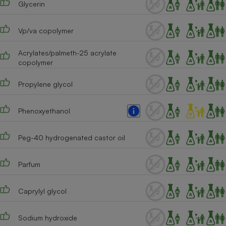
Glycerin
Téléphone mobile -
Smartphone
Plaque de cuisson à
induction
Vp/va copolymer
Acrylates/palmeth-25 acrylate
copolymer
Climatiseur -
Ventilateur
Propylene glycol
Phenoxyethanol
Antivirus
Climatiseur -
Peg-40 hydrogenated castor oil
Ventilateur
Parfum
Caprylyl glycol
Sodium hydroxide