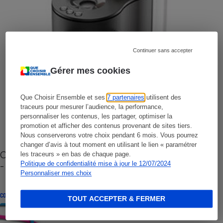
Continuer sans accepter
Gérer mes cookies
Que Choisir Ensemble et ses
7 partenaires
utilisent des
traceurs pour mesurer l’audience, la performance,
personnaliser les contenus, les partager, optimiser la
promotion et afficher des contenus provenant de sites tiers.
Nous conserverons votre choix pendant 6 mois. Vous pourrez
changer d’avis à tout moment en utilisant le lien « paramétrer
Cafetière à capsules zéro déchet CoffeeB (vidéo)
les traceurs » en bas de chaque page.
- Premières impressions
Politique de confidentialité mise à jour le 12/07/2024
Personnaliser mes choix
CONSEILS
TOUT ACCEPTER & FERMER