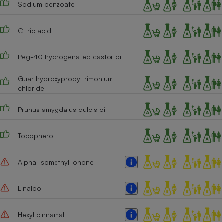
Sodium benzoate
Cafetière à expressos
Citric acid
Peg-40 hydrogenated castor oil
Guar hydroxypropyltrimonium
chloride
Prunus amygdalus dulcis oil
Robot ménager
Tocopherol
Alpha-isomethyl ionone
Linalool
Hexyl cinnamal