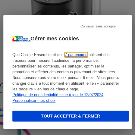
Continuer sans accepter
Gérer mes cookies
Que Choisir Ensemble et ses
7 partenaires
utilisent des
traceurs pour mesurer l’audience, la performance,
personnaliser les contenus, les partager, optimiser la
promotion et afficher des contenus provenant de sites tiers.
Nous conserverons votre choix pendant 6 mois. Vous pourrez
changer d’avis à tout moment en utilisant le lien « paramétrer
Cafetière à capsules zéro déchet CoffeeB (vidéo)
les traceurs » en bas de chaque page.
- Premières impressions
Politique de confidentialité mise à jour le 12/07/2024
Personnaliser mes choix
CONSEILS
TOUT ACCEPTER & FERMER