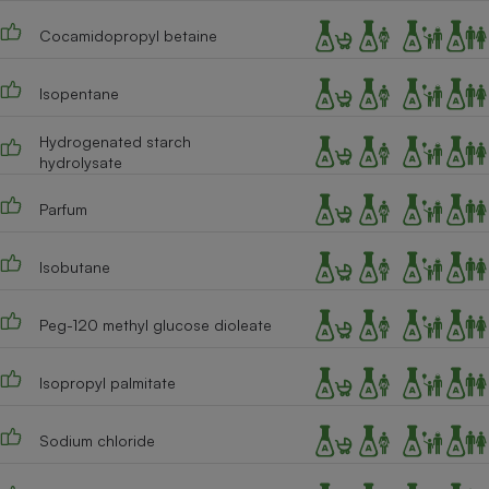
Téléphone mobile -
Smartphone
Cocamidopropyl betaine
Plaque de cuisson à
induction
Isopentane
Hydrogenated starch
Climatiseur -
hydrolysate
Ventilateur
Parfum
Antivirus
Isobutane
Climatiseur -
Ventilateur
Peg-120 methyl glucose dioleate
Isopropyl palmitate
Sodium chloride