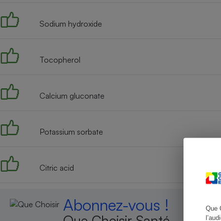
Sodium hydroxide
Cafetière à expresso
Tocopherol
Calcium gluconate
Potassium sorbate
Robot ménager
Citric acid
Abonnez-vous !
Que 
Que Choisir Santé
l’aud