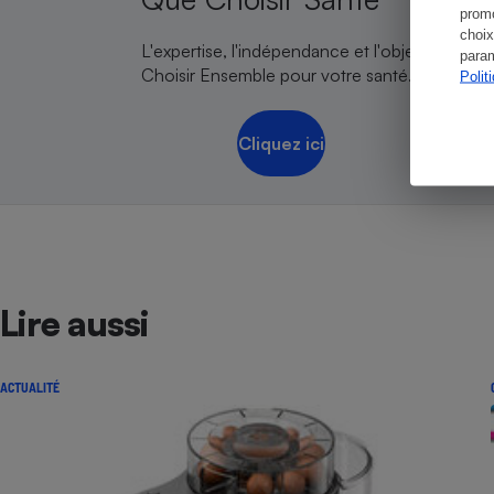
promo
choix
L'expertise, l'indépendance et l'objectivité de
param
Choisir Ensemble pour votre santé.
Polit
Cliquez ici
Lire aussi
ACTUALITÉ