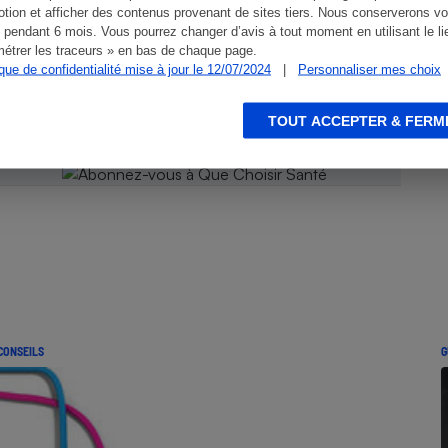
tion et afficher des contenus provenant de sites tiers. Nous conserverons vo
 pendant 6 mois. Vous pourrez changer d’avis à tout moment en utilisant le li
 Que
étrer les traceurs » en bas de chaque page.
ique de confidentialité mise à jour le 12/07/2024
|
Personnaliser mes choix
TOUT ACCEPTER & FERM
CONSEILS
G