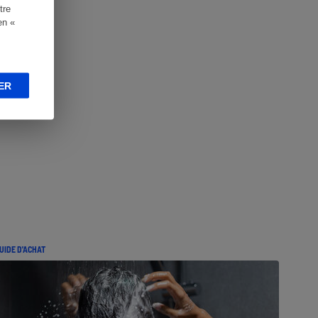
tre
en «
ER
UIDE D'ACHAT