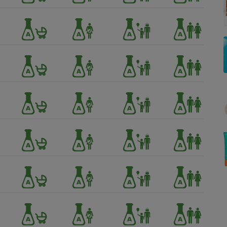
Électricité - Gaz
Appareil photo
numérique
Four encastrable
Lessive
Aspirateur