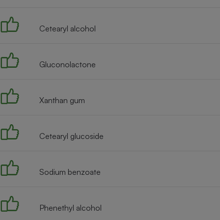
Radiateur électrique
Cetearyl alcohol
Téléphone mobile -
Smartphone
Plaque de cuisson à
induction
Gluconolactone
Xanthan gum
Climatiseur -
Ventilateur
Cetearyl glucoside
Antivirus
Climatiseur -
Ventilateur
Sodium benzoate
Phenethyl alcohol