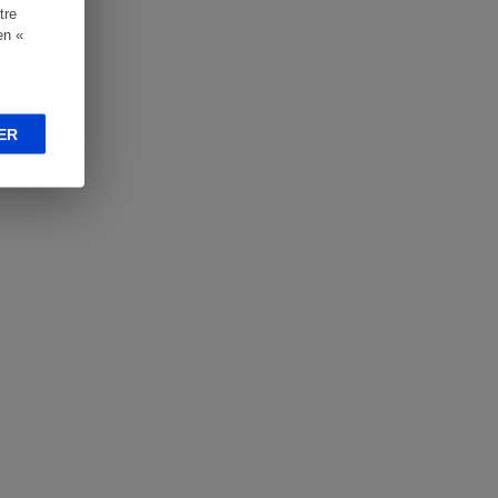
tre
en «
ER