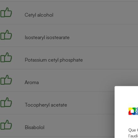
Cetyl alcohol
Cafetière à expresso
Isostearyl isostearate
Potassium cetyl phosphate
Aroma
Robot ménager
Tocopheryl acetate
Bisabolol
Que 
l’aud