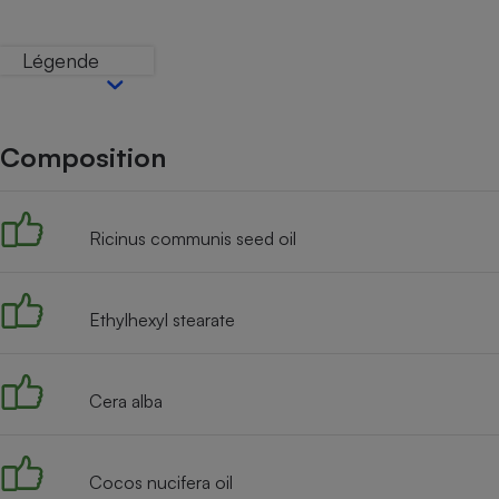
Internet
Légende
Gros électroménager
Téléphonie
Petit électroménager 
Complément
alimentaire
Composition
Mutuelle
Assurance emprunteu
Ricinus communis seed oil
Matelas
Champa
boutei
Ethylhexyl stearate
Banque 
Téléviseur
Antimoustique
Lave-linge
Cera alba
Cocos nucifera oil