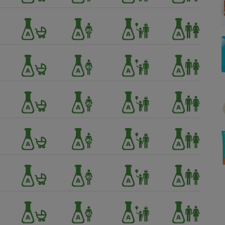
Électricité - Gaz
Appareil photo
numérique
Four encastrable
Lessive
Aspirateur