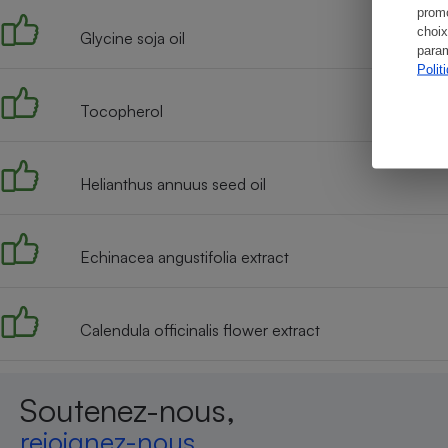
promo
choix
Glycine soja oil
param
Polit
Tocopherol
Helianthus annuus seed oil
Echinacea angustifolia extract
Calendula officinalis flower extract
Soutenez-nous,
rejoignez-nous,