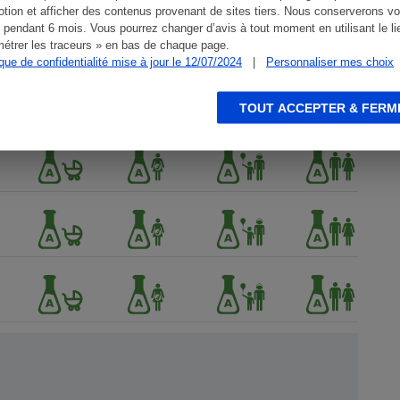
tion et afficher des contenus provenant de sites tiers. Nous conserverons vo
 pendant 6 mois. Vous pourrez changer d’avis à tout moment en utilisant le li
étrer les traceurs » en bas de chaque page.
ique de confidentialité mise à jour le 12/07/2024
|
Personnaliser mes choix
TOUT ACCEPTER & FERM