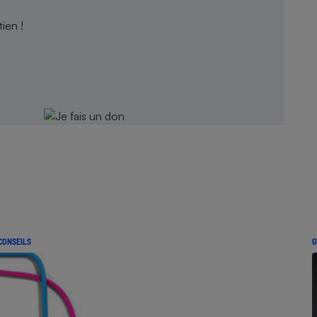
ien !
CONSEILS
G