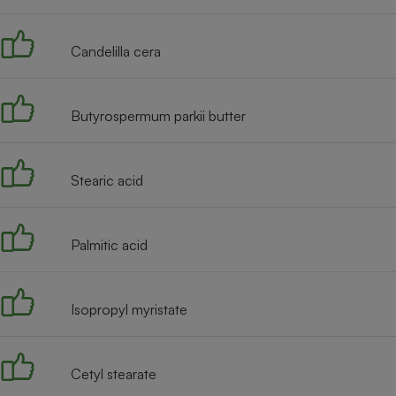
Radiateur électrique
Candelilla cera
Téléphone mobile -
Smartphone
Plaque de cuisson à
induction
Butyrospermum parkii butter
Stearic acid
Climatiseur -
Ventilateur
Palmitic acid
Antivirus
Climatiseur -
Ventilateur
Isopropyl myristate
Cetyl stearate