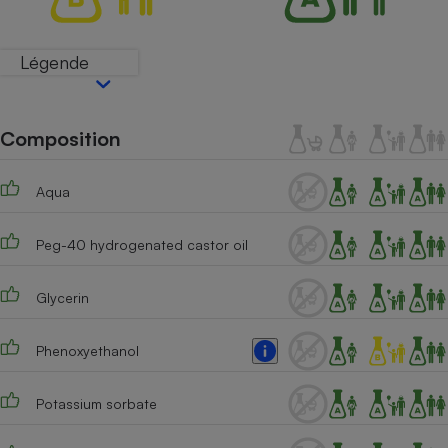
Téléphone mobile -
Smartphone
Plaque de cuisson à
Légende
induction
Composition
Climatiseur -
Ventilateur
Aqua
Antivirus
Peg-40 hydrogenated castor oil
Climatiseur -
Ventilateur
Glycerin
Phenoxyethanol
Potassium sorbate