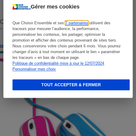
Gérer mes cookies
Cafetière à capsules zéro déchet CoffeeB (vidéo)
Que Choisir Ensemble et ses
7 partenaires
utilisent des
- Premières impressions
traceurs pour mesurer l’audience, la performance,
personnaliser les contenus, les partager, optimiser la
promotion et afficher des contenus provenant de sites tiers.
Nous conserverons votre choix pendant 6 mois. Vous pourrez
CONSEILS
changer d’avis à tout moment en utilisant le lien « paramétrer
les traceurs » en bas de chaque page.
Politique de confidentialité mise à jour le 12/07/2024
Personnaliser mes choix
TOUT ACCEPTER & FERMER