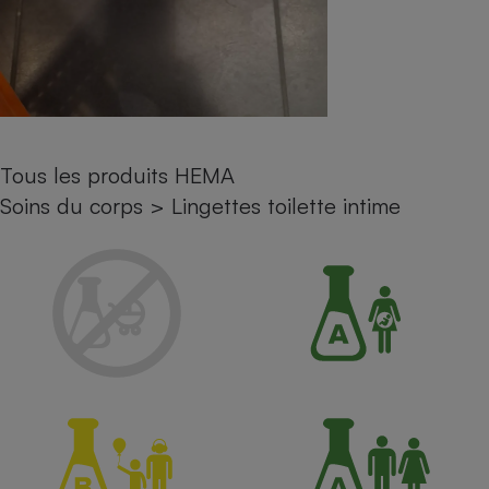
Petit électroménager - U
Complément
alimentaire
Mutuelle
Assurance emprunteur
Tous les produits HEMA
Soins du corps
>
Lingettes toilette intime
Matelas
Champagne
bouteille
Banque en 
Téléviseur
Antimoustique
Lave-linge
Radiateur électrique