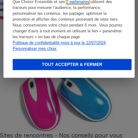
Que Choisir Ensemble et ses
7 partenaires
utilisent des
CONSEILS
traceurs pour mesurer l’audience, la performance,
personnaliser les contenus, les partager, optimiser la
promotion et afficher des contenus provenant de sites tiers.
Nous conserverons votre choix pendant 6 mois. Vous pourrez
changer d’avis à tout moment en utilisant le lien « paramétrer
les traceurs » en bas de chaque page.
Politique de confidentialité mise à jour le 12/07/2024
Personnaliser mes choix
TOUT ACCEPTER & FERMER
Sites de rencontres - Nos conseils pour vous