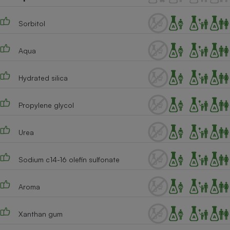
Téléphone mobile -
Smartphone
Plaque de cuisson à
Sorbitol
induction
Aqua
Climatiseur -
Hydrated silica
Ventilateur
Propylene glycol
Antivirus
Urea
Climatiseur -
Ventilateur
Sodium c14-16 olefin sulfonate
Aroma
Xanthan gum