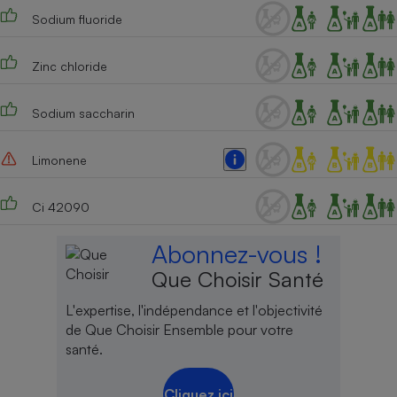
Sodium fluoride
Cafetière à expressos
Zinc chloride
Sodium saccharin
Limonene
Robot ménager
Ci 42090
Abonnez-vous !
Que Choisir Santé
L'expertise, l'indépendance et l'objectivité
de Que Choisir Ensemble pour votre
santé.
Cliquez ici