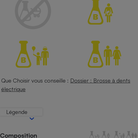
Petit électroménager - U
Complément
alimentaire
Mutuelle
Assurance emprunteur
Matelas
Champagne
bouteille
Banque en 
Téléviseur
Que Choisir vous conseille :
Dossier : Brosse à dents
Antimoustique
électrique
Lave-linge
Légende
Radiateur électrique
Composition