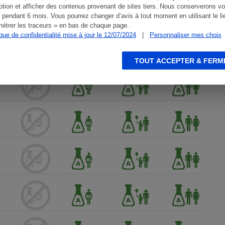
tion et afficher des contenus provenant de sites tiers. Nous conserverons vo
 pendant 6 mois. Vous pourrez changer d’avis à tout moment en utilisant le li
étrer les traceurs » en bas de chaque page.
ique de confidentialité mise à jour le 12/07/2024
|
Personnaliser mes choix
TOUT ACCEPTER & FERM