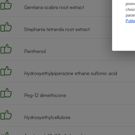
promo
Gentiana scabra root extract
choix
param
Polit
Stephania tetranda root extract
Panthenol
Hydroxyethylpiperazine ethane sulfonic acid
Peg-12 dimethicone
Hydroxyethylcellulose