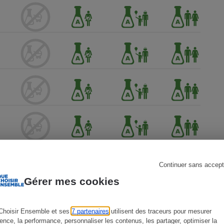
s
Réfrigérateur
Continuer sans accept
Gérer mes cookies
Choisir Ensemble et ses
7 partenaires
utilisent des traceurs pour mesurer
ience, la performance, personnaliser les contenus, les partager, optimiser la