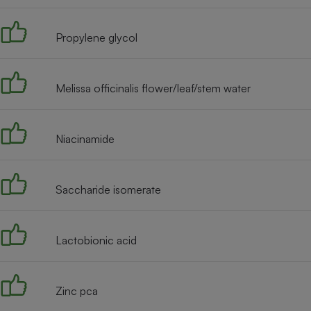
Internet
Propylene glycol
Gros électroménager
Téléphonie
Petit électroménager 
Complément
alimentaire
Melissa officinalis flower/leaf/stem water
Mutuelle
Assurance emprunteu
Niacinamide
Matelas
Champa
Saccharide isomerate
boutei
Banque 
Téléviseur
Antimoustique
Lactobionic acid
Lave-linge
Zinc pca