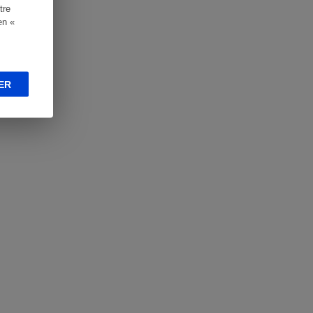
tre
en «
ER