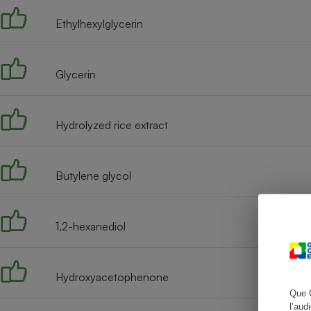
Ethylhexylglycerin
Cafetière à expresso
Glycerin
Hydrolyzed rice extract
Butylene glycol
Robot ménager
1,2-hexanediol
Hydroxyacetophenone
Que 
l’aud