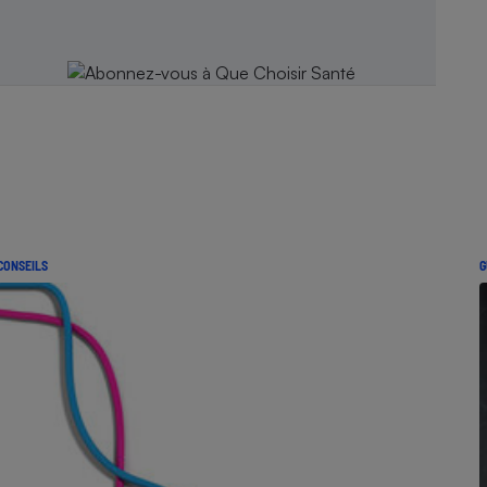
CONSEILS
G