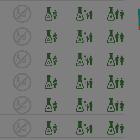
Électricité - Gaz
Appareil photo
numérique
Four encastrable
Lessive
Aspirateur