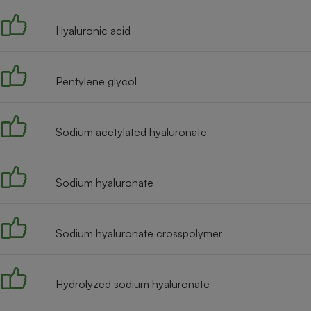
Radiateur électrique
Hyaluronic acid
Téléphone mobile -
Smartphone
Plaque de cuisson à
Pentylene glycol
induction
Sodium acetylated hyaluronate
Climatiseur -
Ventilateur
Sodium hyaluronate
Antivirus
Climatiseur -
Sodium hyaluronate crosspolymer
Ventilateur
Hydrolyzed sodium hyaluronate