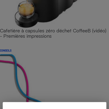
Cafetière à capsules zéro déchet CoffeeB (vidéo)
- Premières impressions
CONSEILS