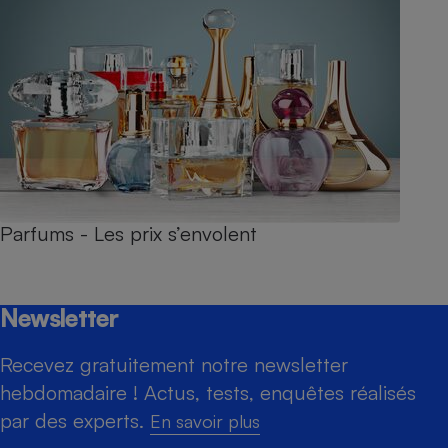
Parfums - Les prix s’envolent
Newsletter
Recevez gratuitement notre newsletter
hebdomadaire ! Actus, tests, enquêtes réalisés
par des experts.
En savoir plus