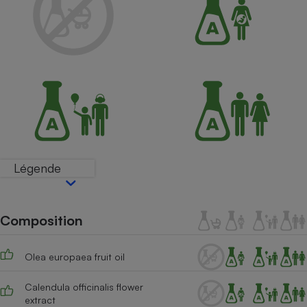
Petit électroménager - U
Complément
alimentaire
Mutuelle
Assurance emprunteur
Matelas
Champagne
bouteille
Banque en 
Légende
Téléviseur
Antimoustique
Lave-linge
Composition
Olea europaea fruit oil
Radiateur électrique
Calendula officinalis flower
extract