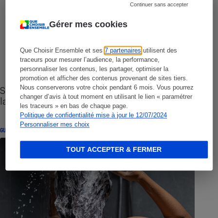
Continuer sans accepter
Gérer mes cookies
Que Choisir Ensemble et ses
7 partenaires
utilisent des
traceurs pour mesurer l’audience, la performance,
personnaliser les contenus, les partager, optimiser la
promotion et afficher des contenus provenant de sites tiers.
Nous conserverons votre choix pendant 6 mois. Vous pourrez
Sites de rencontres - Nos conseils pour vous
changer d’avis à tout moment en utilisant le lien « paramétrer
lancer
les traceurs » en bas de chaque page.
Politique de confidentialité mise à jour le 12/07/2024
Personnaliser mes choix
GUIDE D'ACHAT
TOUT ACCEPTER & FERMER