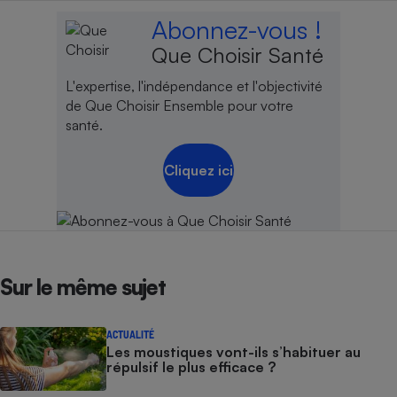
Téléphone mobile -
Abonnez-vous !
Smartphone
Plaque de cuisson à
Que Choisir Santé
induction
L'expertise, l'indépendance et l'objectivité
de Que Choisir Ensemble pour votre
santé.
Climatiseur -
Ventilateur
Cliquez ici
Antivirus
Climatiseur -
Ventilateur
Sur le même sujet
ACTUALITÉ
Les moustiques vont-ils s’habituer au
répulsif le plus efficace ?