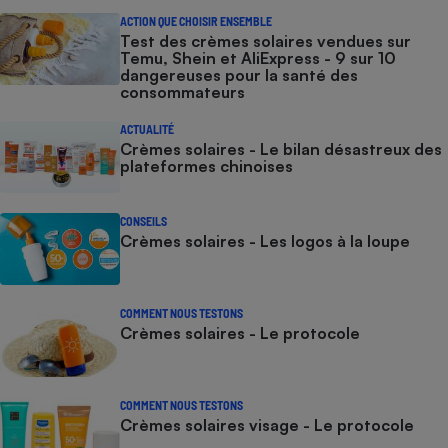
ACTION QUE CHOISIR ENSEMBLE
Cafetière à expressos
Test des crèmes solaires vendues sur
Temu, Shein et AliExpress - 9 sur 10
dangereuses pour la santé des
consommateurs
ACTUALITÉ
Crèmes solaires - Le bilan désastreux des
plateformes chinoises
CONSEILS
Robot ménager
Crèmes solaires - Les logos à la loupe
COMMENT NOUS TESTONS
Crèmes solaires - Le protocole
COMMENT NOUS TESTONS
Crèmes solaires visage - Le protocole