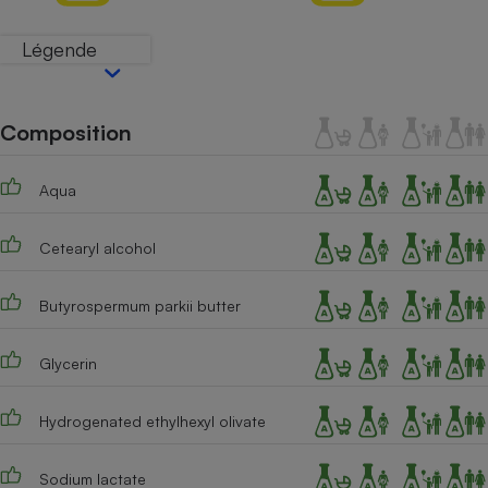
Petit électroménager - U
Légende
Complément
alimentaire
Mutuelle
Assurance emprunteur
Composition
Aqua
Matelas
Champagne
bouteille
Cetearyl alcohol
Banque en 
Téléviseur
Butyrospermum parkii butter
Antimoustique
Lave-linge
Glycerin
Hydrogenated ethylhexyl olivate
Radiateur électrique
Sodium lactate