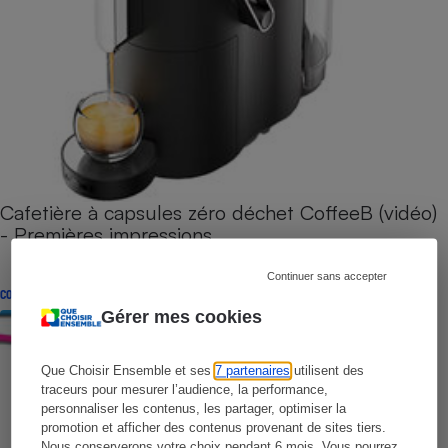
Cafetière à capsules zéro déchet CoffeeB (vidéo)
- Premières impressions
Continuer sans accepter
CONSEILS
Gérer mes cookies
Que Choisir Ensemble et ses
7 partenaires
utilisent des
traceurs pour mesurer l’audience, la performance,
personnaliser les contenus, les partager, optimiser la
promotion et afficher des contenus provenant de sites tiers.
Nous conserverons votre choix pendant 6 mois. Vous pourrez