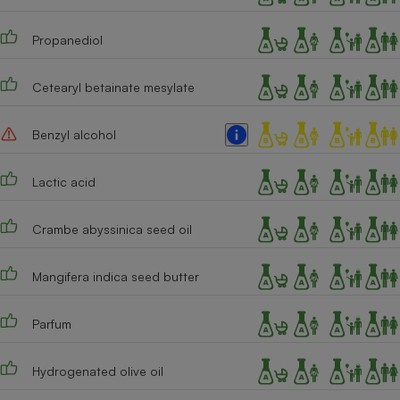
Téléphone mobile -
Smartphone
Plaque de cuisson à
Propanediol
induction
Cetearyl betainate mesylate
Climatiseur -
Benzyl alcohol
Ventilateur
Lactic acid
Antivirus
Crambe abyssinica seed oil
Climatiseur -
Ventilateur
Mangifera indica seed butter
Parfum
Hydrogenated olive oil