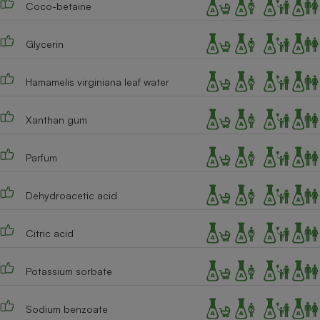
Coco-betaine
Téléphone mobile -
Smartphone
Plaque de cuisson à
induction
Glycerin
Hamamelis virginiana leaf water
Climatiseur -
Ventilateur
Xanthan gum
Parfum
Antivirus
Climatiseur -
Dehydroacetic acid
Ventilateur
Citric acid
Potassium sorbate
Sodium benzoate