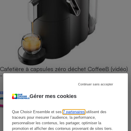
Cafetière à capsules zéro déchet CoffeeB (vidéo)
- Premières impressions
Continuer sans accepter
CONSEILS
Gérer mes cookies
Que Choisir Ensemble et ses
7 partenaires
utilisent des
traceurs pour mesurer l’audience, la performance,
personnaliser les contenus, les partager, optimiser la
promotion et afficher des contenus provenant de sites tiers.