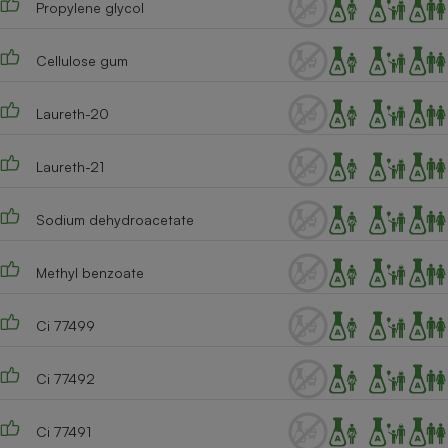
Propylene glycol
Téléphone mobile -
Smartphone
Plaque de cuisson à
induction
Cellulose gum
Laureth-20
Climatiseur -
Ventilateur
Laureth-21
Sodium dehydroacetate
Antivirus
Climatiseur -
Methyl benzoate
Ventilateur
Ci 77499
Ci 77492
Ci 77491