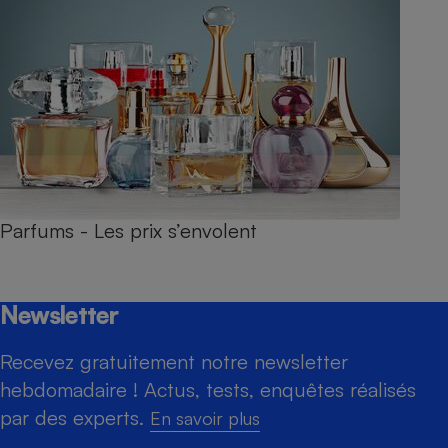
Parfums - Les prix s’envolent
Newsletter
Recevez gratuitement notre newsletter
hebdomadaire ! Actus, tests, enquêtes réalisés
par des experts.
En savoir plus