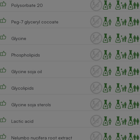
Téléphone mobile -
Polysorbate 20
Smartphone
Plaque de cuisson à
induction
Peg-7 glyceryl cocoate
Glycine
Climatiseur -
Ventilateur
Phospholipids
Glycine soja oil
Antivirus
Climatiseur -
Ventilateur
Glycolipids
Glycine soja sterols
Lactic acid
Nelumbo nucifera root extract