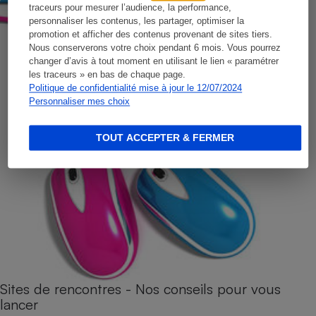
traceurs pour mesurer l’audience, la performance,
personnaliser les contenus, les partager, optimiser la
promotion et afficher des contenus provenant de sites tiers.
Nous conserverons votre choix pendant 6 mois. Vous pourrez
changer d’avis à tout moment en utilisant le lien « paramétrer
les traceurs » en bas de chaque page.
Politique de confidentialité mise à jour le 12/07/2024
Personnaliser mes choix
TOUT ACCEPTER & FERMER
Sites de rencontres - Nos conseils pour vous
lancer