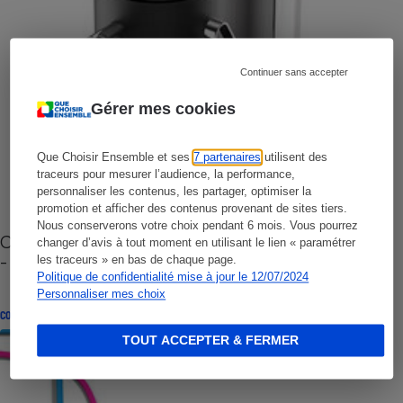
Continuer sans accepter
Gérer mes cookies
Que Choisir Ensemble et ses
7 partenaires
utilisent des
traceurs pour mesurer l’audience, la performance,
personnaliser les contenus, les partager, optimiser la
promotion et afficher des contenus provenant de sites tiers.
Nous conserverons votre choix pendant 6 mois. Vous pourrez
Cafetière à capsules zéro déchet CoffeeB (vidéo)
changer d’avis à tout moment en utilisant le lien « paramétrer
- Premières impressions
les traceurs » en bas de chaque page.
Politique de confidentialité mise à jour le 12/07/2024
Personnaliser mes choix
CONSEILS
TOUT ACCEPTER & FERMER