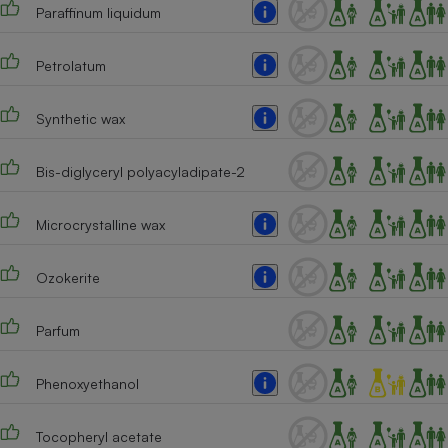
Téléphone mobile -
Paraffinum liquidum
Smartphone
Plaque de cuisson à
induction
Petrolatum
Synthetic wax
Climatiseur -
Ventilateur
Bis-diglyceryl polyacyladipate-2
Microcrystalline wax
Antivirus
Climatiseur -
Ozokerite
Ventilateur
Parfum
Phenoxyethanol
Tocopheryl acetate