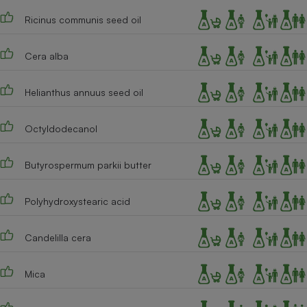
Téléphone mobile -
Smartphone
Ricinus communis seed oil
Plaque de cuisson à
induction
Cera alba
Helianthus annuus seed oil
Climatiseur -
Ventilateur
Octyldodecanol
Antivirus
Butyrospermum parkii butter
Climatiseur -
Ventilateur
Polyhydroxystearic acid
Candelilla cera
Mica