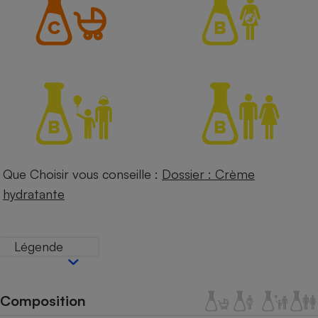
Petit électroménager - U
Complément
alimentaire
Mutuelle
Assurance emprunteur
Matelas
Champagne
bouteille
Banque en 
Que Choisir vous conseille :
Dossier : Crème
Téléviseur
hydratante
Antimoustique
Lave-linge
Légende
Radiateur électrique
Composition