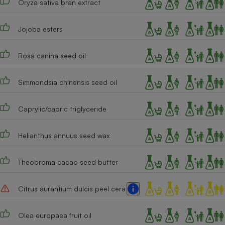
Oryza sativa bran extract
Cafetière à expressos
Jojoba esters
Rosa canina seed oil
Simmondsia chinensis seed oil
Caprylic/capric triglyceride
Robot ménager
Helianthus annuus seed wax
Theobroma cacao seed butter
Citrus aurantium dulcis peel cera
Olea europaea fruit oil