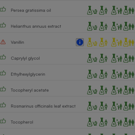
Persea gratissima oil
Helianthus annuus extract
Vanillin
Caprylyl glycol
Ethylhexylglycerin
Tocopheryl acetate
Rosmarinus officinalis leaf extract
Tocopherol