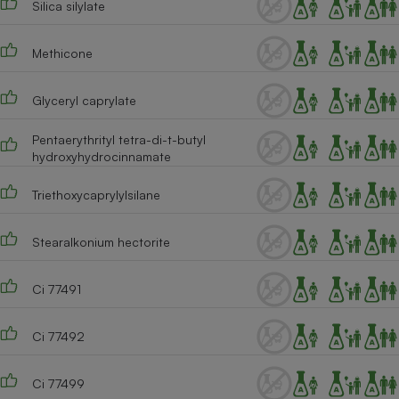
Silica silylate
Cafetière à expressos
Methicone
Glyceryl caprylate
Pentaerythrityl tetra-di-t-butyl
hydroxyhydrocinnamate
Triethoxycaprylylsilane
Robot ménager
Stearalkonium hectorite
Ci 77491
Ci 77492
Ci 77499