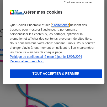
Continuer sans accepter
Gérer mes cookies
Que Choisir Ensemble et ses
7 partenaires
utilisent des
Cafetière à capsules zéro déchet CoffeeB (vidéo)
traceurs pour mesurer l’audience, la performance,
personnaliser les contenus, les partager, optimiser la
- Premières impressions
promotion et afficher des contenus provenant de sites tiers.
Nous conserverons votre choix pendant 6 mois. Vous pourrez
changer d’avis à tout moment en utilisant le lien « paramétrer
CONSEILS
les traceurs » en bas de chaque page.
Politique de confidentialité mise à jour le 12/07/2024
Personnaliser mes choix
TOUT ACCEPTER & FERMER