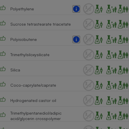
Téléphone mobile -
Smartphone
Polyethylene
Plaque de cuisson à
induction
Sucrose tetrastearate triacetate
Polyisobutene
Climatiseur -
Ventilateur
Trimethylsiloxysilicate
Antivirus
Silica
Climatiseur -
Ventilateur
Coco-caprylate/caprate
Hydrogenated castor oil
Trimethylpentanediol/adipic
acid/glycerin crosspolymer