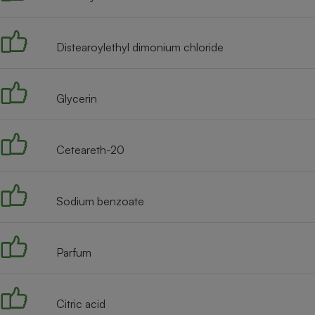
Internet
Gros électroménager
Téléphonie
Distearoylethyl dimonium chloride
Petit électroménager 
Complément
alimentaire
Glycerin
Mutuelle
Assurance emprunteu
Ceteareth-20
Matelas
Champa
boutei
Sodium benzoate
Banque 
Téléviseur
Antimoustique
Lave-linge
Parfum
Citric acid