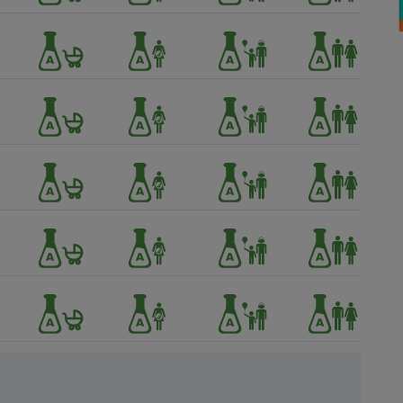
Électricité - Gaz
Appareil photo
numérique
Four encastrable
Lessive
Aspirateur