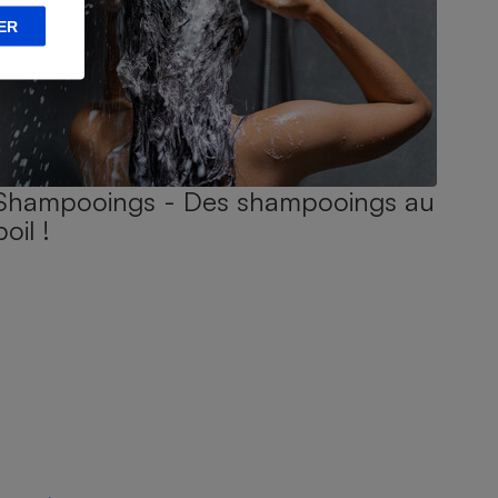
ER
Shampooings - Des shampooings au
poil !