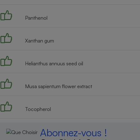
Radiateur électrique
Panthenol
Téléphone mobile -
Smartphone
Plaque de cuisson à
induction
Xanthan gum
Helianthus annuus seed oil
Climatiseur -
Ventilateur
Musa sapientum flower extract
Antivirus
Climatiseur -
Ventilateur
Tocopherol
Abonnez-vous !