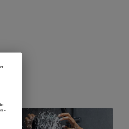
er
UIDE D'ACHAT
tre
en «