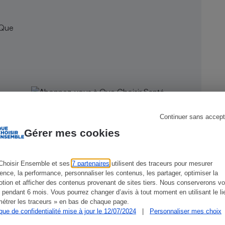
 Que
s
Réfrigérateur
Continuer sans accept
Gérer mes cookies
Choisir Ensemble et ses
7 partenaires
utilisent des traceurs pour mesurer
ience, la performance, personnaliser les contenus, les partager, optimiser la
CONSEILS
G
tion et afficher des contenus provenant de sites tiers. Nous conserverons vo
 pendant 6 mois. Vous pourrez changer d’avis à tout moment en utilisant le li
étrer les traceurs » en bas de chaque page.
ique de confidentialité mise à jour le 12/07/2024
|
Personnaliser mes choix