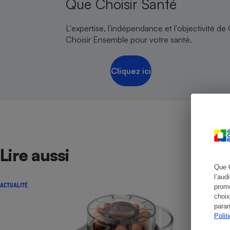
Que Choisir Santé
L'expertise, l'indépendance et l'objectivité de
Choisir Ensemble pour votre santé.
Cafetière à expresso
Cliquez ici
Lire aussi
Robot ménager
Que 
l’aud
ACTUALITÉ
promo
choix
param
Polit