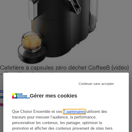
Cafetière à capsules zéro déchet CoffeeB (vidéo)
- Premières impressions
Continuer sans accepter
CONSEILS
Gérer mes cookies
Que Choisir Ensemble et ses
7 partenaires
utilisent des
traceurs pour mesurer l’audience, la performance,
personnaliser les contenus, les partager, optimiser la
promotion et afficher des contenus provenant de sites tiers.