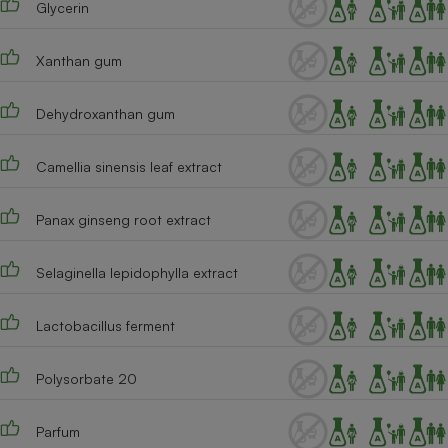
Glycerin
Téléphone mobile -
Smartphone
Plaque de cuisson à
induction
Xanthan gum
Dehydroxanthan gum
Climatiseur -
Ventilateur
Camellia sinensis leaf extract
Panax ginseng root extract
Antivirus
Climatiseur -
Selaginella lepidophylla extract
Ventilateur
Lactobacillus ferment
Polysorbate 20
Parfum