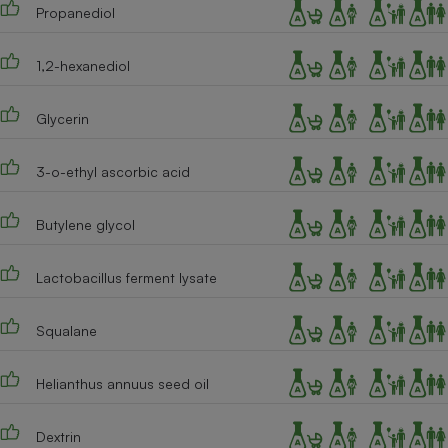
Téléphone mobile -
Propanediol
Smartphone
Plaque de cuisson à
induction
1,2-hexanediol
Glycerin
Climatiseur -
Ventilateur
3-o-ethyl ascorbic acid
Butylene glycol
Antivirus
Climatiseur -
Lactobacillus ferment lysate
Ventilateur
Squalane
Helianthus annuus seed oil
Dextrin