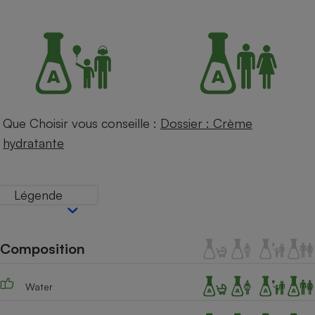
Petit électroménager - U
Complément
alimentaire
Mutuelle
Assurance emprunteur
Que Choisir vous conseille :
Dossier : Crème
Matelas
Champagne
hydratante
bouteille
Banque en 
Téléviseur
Légende
Antimoustique
Lave-linge
Composition
Radiateur électrique
Water