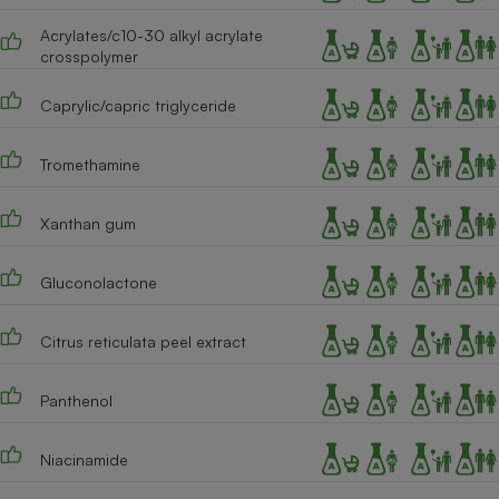
Acrylates/c10-30 alkyl acrylate
Cafetière à expressos
crosspolymer
Caprylic/capric triglyceride
Tromethamine
Xanthan gum
Robot ménager
Gluconolactone
Citrus reticulata peel extract
Panthenol
Niacinamide