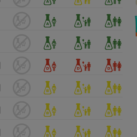
Électricité - Gaz
Appareil photo
numérique
Four encastrable
Lessive
Aspirateur