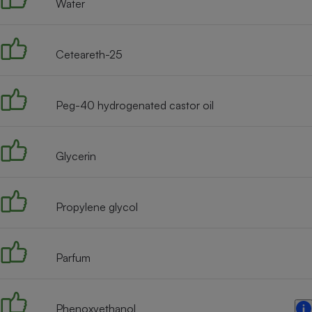
Water
Internet
Gros électroménager
Téléphonie
Ceteareth-25
Petit électroménager 
Complément
alimentaire
Mutuelle
Peg-40 hydrogenated castor oil
Assurance emprunteu
Glycerin
Matelas
Champa
boutei
Banque 
Propylene glycol
Téléviseur
Antimoustique
Lave-linge
Parfum
Phenoxyethanol