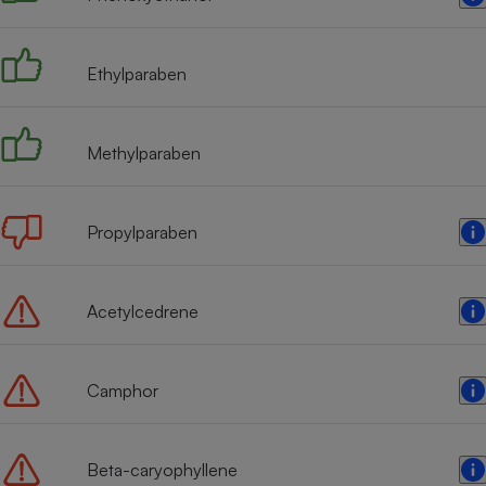
Radiateur électrique
Ethylparaben
Téléphone mobile -
Smartphone
Plaque de cuisson à
induction
Methylparaben
Climatiseur -
Propylparaben
Ventilateur
Acetylcedrene
Antivirus
Climatiseur -
Ventilateur
Camphor
Beta-caryophyllene