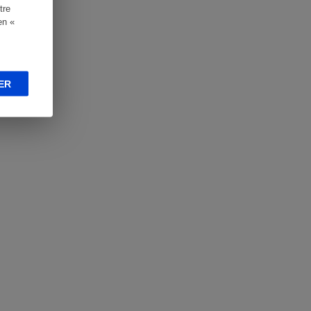
tre
en «
ER