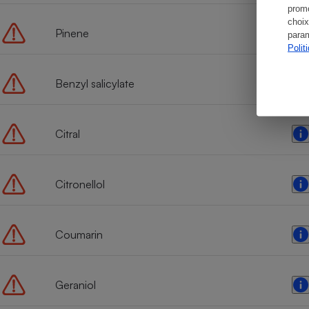
promo
choix
Pinene
param
Polit
Benzyl salicylate
Citral
Citronellol
Coumarin
Geraniol