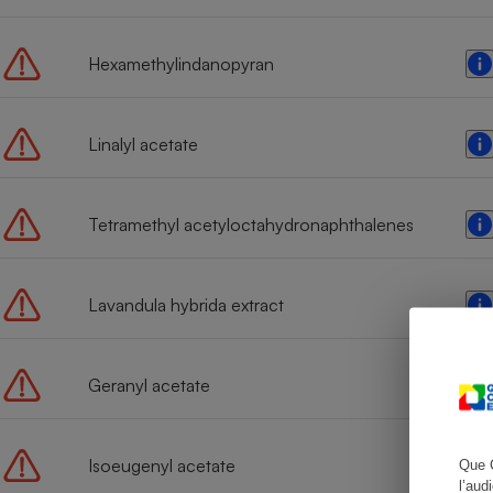
Hexamethylindanopyran
Cafetière à expresso
Linalyl acetate
Tetramethyl acetyloctahydronaphthalenes
Lavandula hybrida extract
Robot ménager
Geranyl acetate
Isoeugenyl acetate
Que 
l’aud