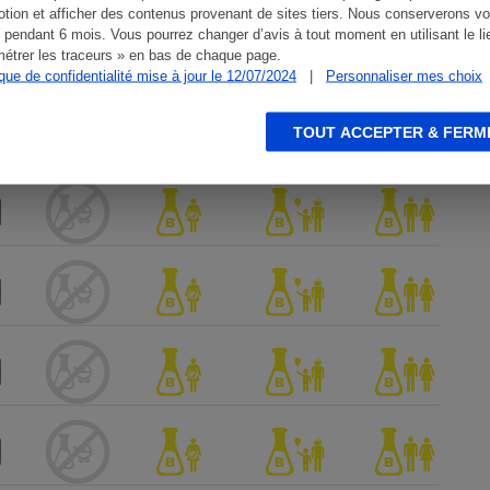
tion et afficher des contenus provenant de sites tiers. Nous conserverons vo
 pendant 6 mois. Vous pourrez changer d’avis à tout moment en utilisant le li
étrer les traceurs » en bas de chaque page.
ique de confidentialité mise à jour le 12/07/2024
|
Personnaliser mes choix
TOUT ACCEPTER & FERM