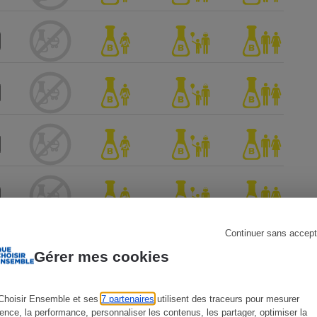
s
Réfrigérateur
Continuer sans accept
Gérer mes cookies
Choisir Ensemble et ses
7 partenaires
utilisent des traceurs pour mesurer
ience, la performance, personnaliser les contenus, les partager, optimiser la