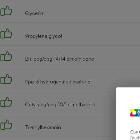
Glycerin
Cafetière à expresso
Propylene glycol
Bis-peg/ppg-14/14 dimethicone
Ppg-3 hydrogenated castor oil
Robot ménager
Cetyl peg/ppg-10/1 dimethicone
Triethylhexanoin
Que 
l’aud