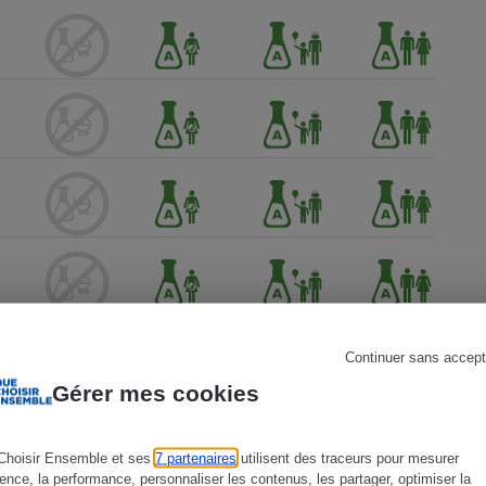
s
Réfrigérateur
Continuer sans accept
Gérer mes cookies
Choisir Ensemble et ses
7 partenaires
utilisent des traceurs pour mesurer
ience, la performance, personnaliser les contenus, les partager, optimiser la