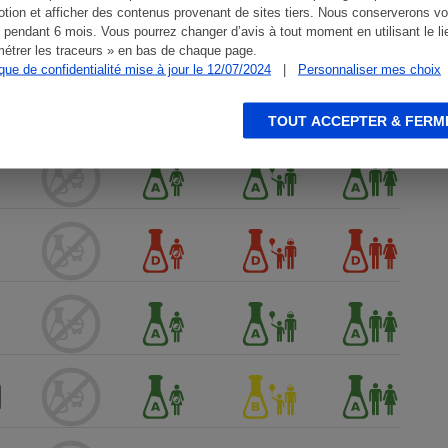
tion et afficher des contenus provenant de sites tiers. Nous conserverons vo
 pendant 6 mois. Vous pourrez changer d’avis à tout moment en utilisant le li
étrer les traceurs » en bas de chaque page.
ique de confidentialité mise à jour le 12/07/2024
|
Personnaliser mes choix
TOUT ACCEPTER & FERM