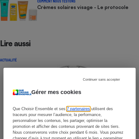
COMMENT NOUS TESTONS
Crèmes solaires visage - Le protocole
Lire aussi
ACTUALITÉ
Continuer sans accepter
Gérer mes cookies
Que Choisir Ensemble et ses
7 partenaires
utilisent des
traceurs pour mesurer l’audience, la performance,
personnaliser les contenus, les partager, optimiser la
promotion et afficher des contenus provenant de sites tiers.
Nous conserverons votre choix pendant 6 mois. Vous pourrez
changer d’avis à tout moment en utilisant le lien « paramétrer