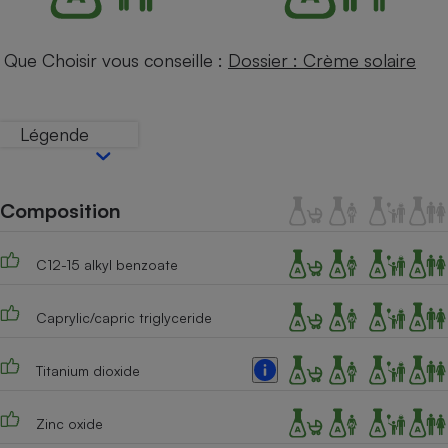
Téléphone mobile -
Smartphone
Plaque de cuisson à
Que Choisir vous conseille :
Dossier : Crème solaire
induction
Légende
Climatiseur -
Ventilateur
Composition
Antivirus
Climatiseur -
C12-15 alkyl benzoate
Ventilateur
Caprylic/capric triglyceride
Titanium dioxide
Zinc oxide