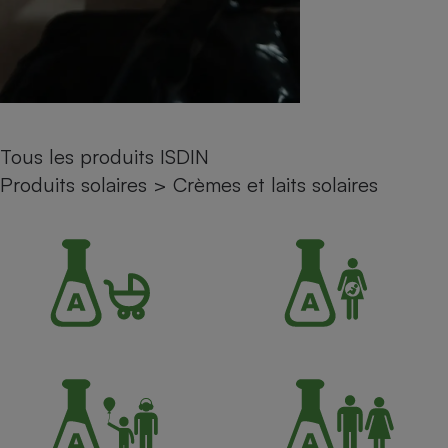
Petit électroménager - U
Complément
alimentaire
Mutuelle
Assurance emprunteur
Tous les produits ISDIN
Produits solaires
>
Crèmes et laits solaires
Matelas
Champagne
bouteille
Banque en 
Téléviseur
Antimoustique
Lave-linge
Radiateur électrique