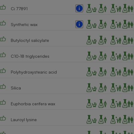
Ci 77891
Cafetière à expressos
Synthetic wax
Butyloctyl salicylate
C10-18 triglycerides
Robot ménager
Polyhydroxystearic acid
Silica
Euphorbia cerifera wax
Lauroyl lysine