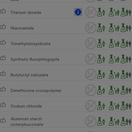
Cafetière à expressos
Titanium dioxide
Niacinamide
Trimethylsiloxysilicate
Synthetic fluorphlogopite
Robot ménager
Butyloctyl salicylate
Dimethicone crosspolymer
Sodium chloride
Aluminum starch
octenylsuccinate