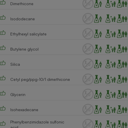
Téléphone mobile -
Dimethicone
Smartphone
Plaque de cuisson à
induction
Isododecane
Ethylhexyl salicylate
Climatiseur -
Ventilateur
Butylene glycol
Silica
Antivirus
Climatiseur -
Cetyl peg/ppg-10/1 dimethicone
Ventilateur
Glycerin
Isohexadecane
Phenylbenzimidazole sulfonic
acid