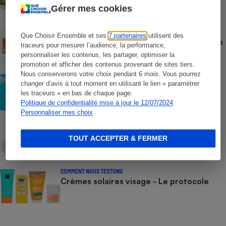
dangereuses pour la santé des
Gérer mes cookies
consommateurs
ACTUALITÉ
Que Choisir Ensemble et ses
7 partenaires
utilisent des
Crèmes solaires - Le bilan désastreux des
traceurs pour mesurer l’audience, la performance,
plateformes chinoises
personnaliser les contenus, les partager, optimiser la
promotion et afficher des contenus provenant de sites tiers.
Nous conserverons votre choix pendant 6 mois. Vous pourrez
CONSEILS
changer d’avis à tout moment en utilisant le lien « paramétrer
Crèmes solaires - Les logos à la loupe
les traceurs » en bas de chaque page.
Politique de confidentialité mise à jour le 12/07/2024
Personnaliser mes choix
COMMENT NOUS TESTONS
Crèmes solaires - Le protocole
TOUT ACCEPTER & FERMER
COMMENT NOUS TESTONS
Crèmes solaires visage - Le protocole