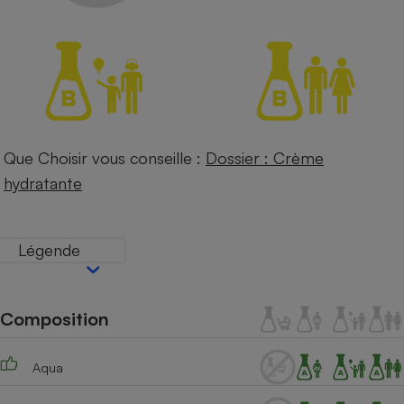
Petit électroménager - U
Complément
alimentaire
Mutuelle
Assurance emprunteur
Que Choisir vous conseille :
Dossier : Crème
Matelas
Champagne
hydratante
bouteille
Banque en 
Téléviseur
Légende
Antimoustique
Lave-linge
Composition
Radiateur électrique
Aqua