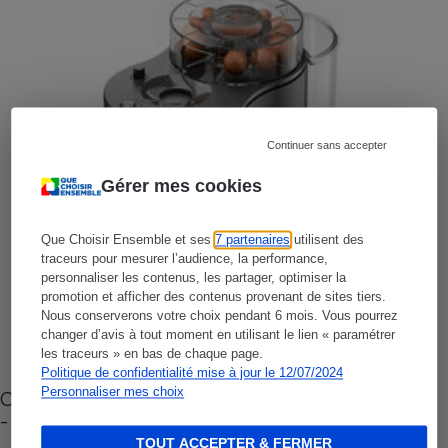
Continuer sans accepter
Gérer mes cookies
Que Choisir Ensemble et ses
7 partenaires
utilisent des
traceurs pour mesurer l’audience, la performance,
personnaliser les contenus, les partager, optimiser la
promotion et afficher des contenus provenant de sites tiers.
Nous conserverons votre choix pendant 6 mois. Vous pourrez
changer d’avis à tout moment en utilisant le lien « paramétrer
les traceurs » en bas de chaque page.
Politique de confidentialité mise à jour le 12/07/2024
Personnaliser mes choix
Cafetière à capsules zéro déchet CoffeeB (vidéo)
- Premières impressions
TOUT ACCEPTER & FERMER