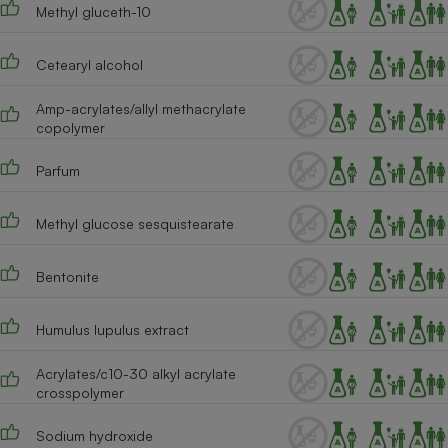
Methyl gluceth-10
Cafetière à expressos
Cetearyl alcohol
Amp-acrylates/allyl methacrylate
copolymer
Parfum
Methyl glucose sesquistearate
Robot ménager
Bentonite
Humulus lupulus extract
Acrylates/c10-30 alkyl acrylate
crosspolymer
Sodium hydroxide