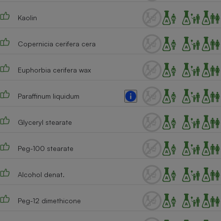
Téléphone mobile -
Smartphone
Kaolin
Plaque de cuisson à
induction
Copernicia cerifera cera
Euphorbia cerifera wax
Climatiseur -
Ventilateur
Paraffinum liquidum
Antivirus
Glyceryl stearate
Climatiseur -
Ventilateur
Peg-100 stearate
Alcohol denat.
Peg-12 dimethicone