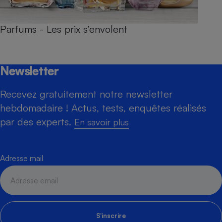
Parfums - Les prix s’envolent
Newsletter
Recevez gratuitement notre newsletter
hebdomadaire ! Actus, tests, enquêtes réalisés
par des experts.
En savoir plus
Adresse mail
S'inscrire