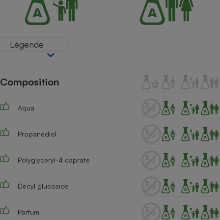
Téléphone mobile -
Smartphone
Plaque de cuisson à
induction
Légende
Climatiseur -
Composition
Ventilateur
Aqua
Antivirus
Climatiseur -
Propanediol
Ventilateur
Polyglyceryl-4 caprate
Decyl glucoside
Parfum