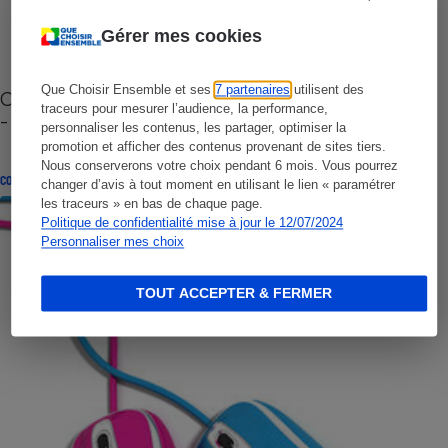
Gérer mes cookies
Que Choisir Ensemble et ses
7 partenaires
utilisent des
Cafetière à capsules zéro déchet CoffeeB (vidéo)
traceurs pour mesurer l’audience, la performance,
- Premières impressions
personnaliser les contenus, les partager, optimiser la
promotion et afficher des contenus provenant de sites tiers.
Nous conserverons votre choix pendant 6 mois. Vous pourrez
CONSEILS
changer d’avis à tout moment en utilisant le lien « paramétrer
les traceurs » en bas de chaque page.
Politique de confidentialité mise à jour le 12/07/2024
Personnaliser mes choix
TOUT ACCEPTER & FERMER