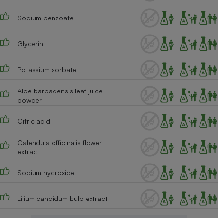
Cafetière à expressos
Sodium benzoate
Glycerin
Potassium sorbate
Aloe barbadensis leaf juice
powder
Robot ménager
Citric acid
Calendula officinalis flower
extract
Sodium hydroxide
Lilium candidum bulb extract