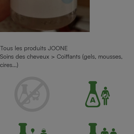
Petit électroménager - U
Complément
alimentaire
Mutuelle
Assurance emprunteur
Tous les produits JOONE
Soins des cheveux
>
Coiffants (gels, mousses,
Matelas
Champagne
cires...)
bouteille
Banque en 
Téléviseur
Antimoustique
Lave-linge
Radiateur électrique