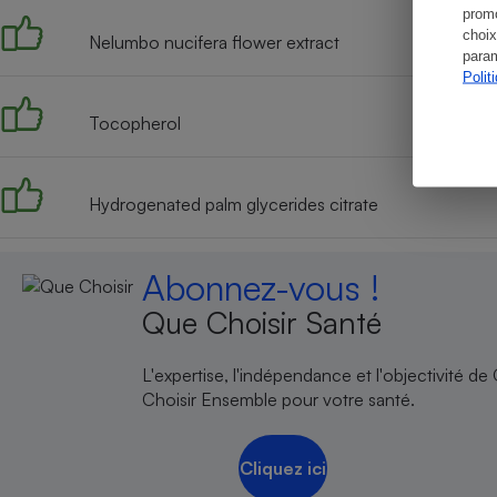
promo
choix
Nelumbo nucifera flower extract
param
Polit
Tocopherol
Hydrogenated palm glycerides citrate
Abonnez-vous !
Que Choisir Santé
L'expertise, l'indépendance et l'objectivité de
Choisir Ensemble pour votre santé.
Cliquez ici