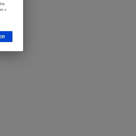
tre
en «
ER