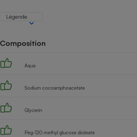
Internet
Légende
Gros électroménager
Téléphonie
Petit électroménager 
Complément
alimentaire
Composition
Mutuelle
Assurance emprunteu
Aqua
Matelas
Champa
boutei
Sodium cocoamphoacetate
Banque 
Téléviseur
Antimoustique
Lave-linge
Glycerin
Peg-120 methyl glucose dioleate