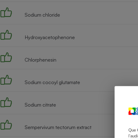
Sodium chloride
Cafetière à expresso
Hydroxyacetophenone
Chlorphenesin
Sodium cocoyl glutamate
Robot ménager
Sodium citrate
Sempervivum tectorum extract
Que 
l’aud