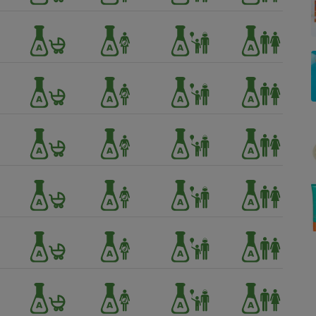
Électricité - Gaz
Appareil photo
numérique
Four encastrable
Lessive
Aspirateur