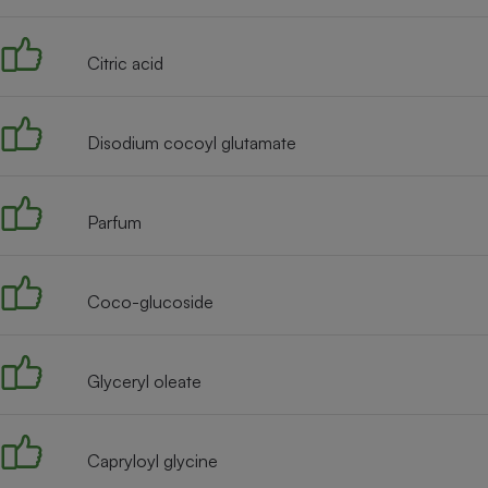
Radiateur électrique
Citric acid
Téléphone mobile -
Smartphone
Plaque de cuisson à
induction
Disodium cocoyl glutamate
Parfum
Climatiseur -
Ventilateur
Coco-glucoside
Antivirus
Climatiseur -
Ventilateur
Glyceryl oleate
Capryloyl glycine