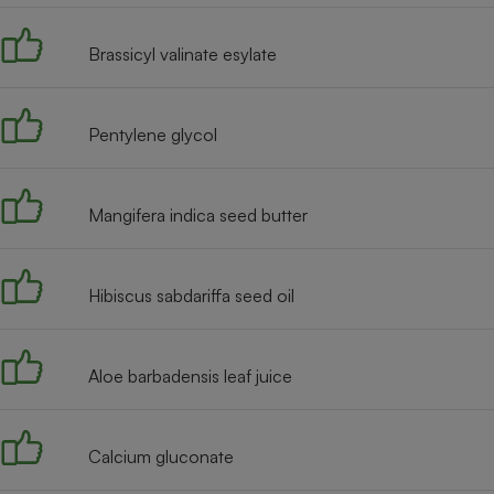
Radiateur électrique
Brassicyl valinate esylate
Téléphone mobile -
Smartphone
Plaque de cuisson à
Pentylene glycol
induction
Mangifera indica seed butter
Climatiseur -
Ventilateur
Hibiscus sabdariffa seed oil
Antivirus
Climatiseur -
Aloe barbadensis leaf juice
Ventilateur
Calcium gluconate