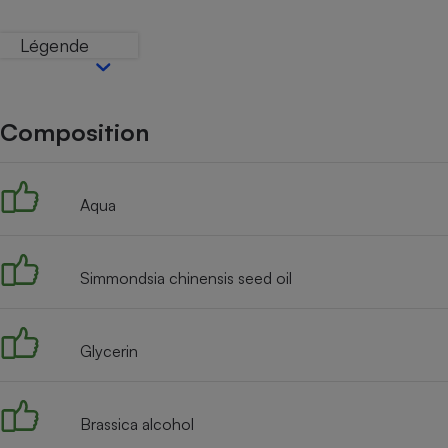
Internet
Légende
Gros électroménager
Téléphonie
Petit électroménager 
Complément
alimentaire
Composition
Mutuelle
Assurance emprunteu
Aqua
Matelas
Champa
Simmondsia chinensis seed oil
boutei
Banque 
Téléviseur
Antimoustique
Glycerin
Lave-linge
Brassica alcohol