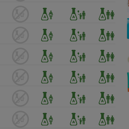
Électricité - Gaz
Appareil photo
numérique
Four encastrable
Lessive
Aspirateur