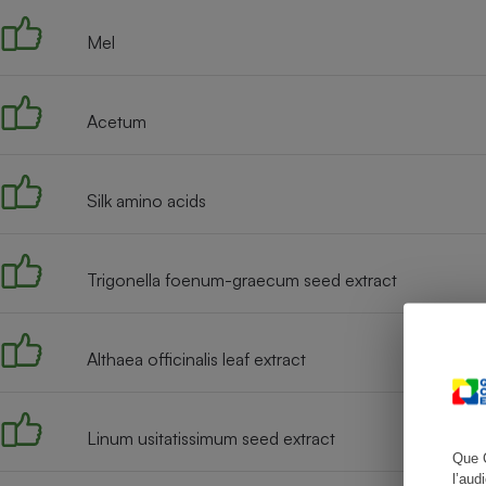
Mel
Cafetière à expresso
Acetum
Silk amino acids
Trigonella foenum-graecum seed extract
Robot ménager
Althaea officinalis leaf extract
Linum usitatissimum seed extract
Que 
l’aud