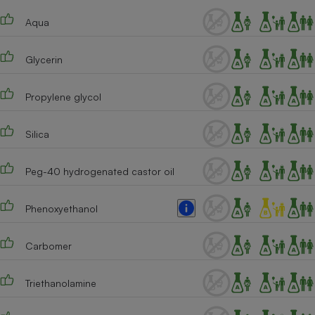
Téléphone mobile -
Smartphone
Aqua
Plaque de cuisson à
induction
Glycerin
Propylene glycol
Climatiseur -
Ventilateur
Silica
Antivirus
Peg-40 hydrogenated castor oil
Climatiseur -
Ventilateur
Phenoxyethanol
Carbomer
Triethanolamine