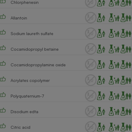
Chlorphenesin
Cafetière à expressos
Allantoin
Sodium laureth sulfate
Cocamidopropyl betaine
Cocamidopropylamine oxide
Robot ménager
Acrylates copolymer
Polyquaternium-7
Disodium edta
Citric acid