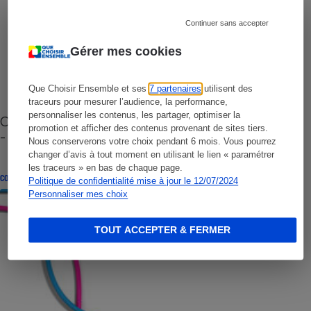
Continuer sans accepter
Gérer mes cookies
Que Choisir Ensemble et ses
7 partenaires
utilisent des
traceurs pour mesurer l’audience, la performance,
personnaliser les contenus, les partager, optimiser la
Cafetière à capsules zéro déchet CoffeeB (vidéo)
promotion et afficher des contenus provenant de sites tiers.
- Premières impressions
Nous conserverons votre choix pendant 6 mois. Vous pourrez
changer d’avis à tout moment en utilisant le lien « paramétrer
les traceurs » en bas de chaque page.
CONSEILS
Politique de confidentialité mise à jour le 12/07/2024
Personnaliser mes choix
TOUT ACCEPTER & FERMER