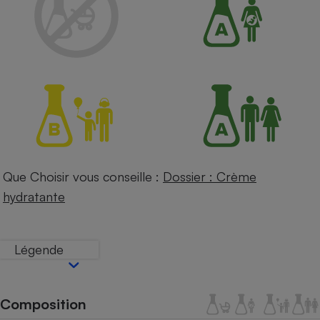
Petit électroménager - U
Complément
alimentaire
Mutuelle
Assurance emprunteur
Matelas
Champagne
bouteille
Banque en 
Que Choisir vous conseille :
Dossier : Crème
Téléviseur
hydratante
Antimoustique
Lave-linge
Légende
Radiateur électrique
Composition