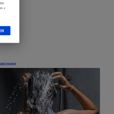
tre
en «
ER
UIDE D'ACHAT