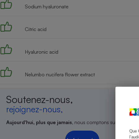
Sodium hyaluronate
Citric acid
Cafetière à expresso
Hyaluronic acid
Nelumbo nucifera flower extract
Robot ménager
Soutenez-nous,
rejoignez-nous,
Aujourd'hui, plus que jamais
, nous comptons sur votre sout
Que 
l’aud