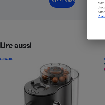
Je fais un don
promo
choix
param
Polit
Lire aussi
ACTUALITÉ