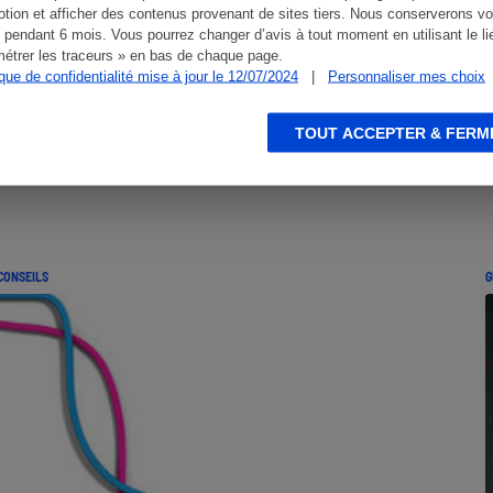
tion et afficher des contenus provenant de sites tiers. Nous conserverons vo
 pendant 6 mois. Vous pourrez changer d’avis à tout moment en utilisant le li
étrer les traceurs » en bas de chaque page.
ique de confidentialité mise à jour le 12/07/2024
|
Personnaliser mes choix
TOUT ACCEPTER & FERM
CONSEILS
G