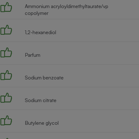
Radiateur électrique
Ammonium acryloyldimethyltaurate/vp
copolymer
Téléphone mobile -
Smartphone
1,2-hexanediol
Plaque de cuisson à
induction
Parfum
Climatiseur -
Ventilateur
Sodium benzoate
Antivirus
Sodium citrate
Climatiseur -
Ventilateur
Butylene glycol