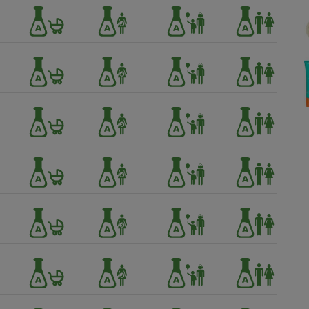
Électricité - Gaz
Appareil photo
numérique
Four encastrable
Lessive
Aspirateur