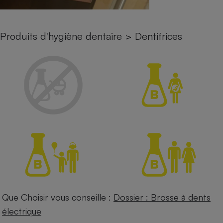
Petit électroménager - U
Complément
alimentaire
Produits d'hygiène dentaire
>
Dentifrices
Mutuelle
Assurance emprunteur
Matelas
Champagne
bouteille
Banque en 
Téléviseur
Antimoustique
Lave-linge
Radiateur électrique
Que Choisir vous conseille :
Dossier : Brosse à dents
électrique