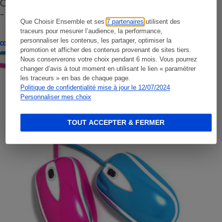
Cafetière à capsules zéro déchet CoffeeB (vidéo)
- Premières impressions
Que Choisir Ensemble et ses
7 partenaires
utilisent des
traceurs pour mesurer l’audience, la performance,
personnaliser les contenus, les partager, optimiser la
CONSEILS
promotion et afficher des contenus provenant de sites tiers.
Nous conserverons votre choix pendant 6 mois. Vous pourrez
changer d’avis à tout moment en utilisant le lien « paramétrer
les traceurs » en bas de chaque page.
Politique de confidentialité mise à jour le 12/07/2024
Personnaliser mes choix
TOUT ACCEPTER & FERMER