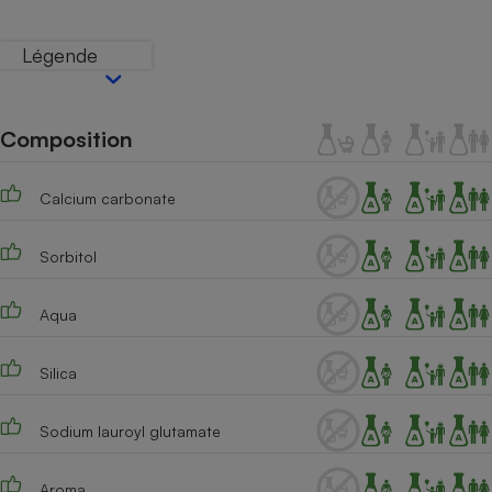
Téléphone mobile -
Smartphone
Plaque de cuisson à
Légende
induction
Composition
Climatiseur -
Ventilateur
Calcium carbonate
Antivirus
Sorbitol
Climatiseur -
Ventilateur
Aqua
Silica
Sodium lauroyl glutamate
Aroma