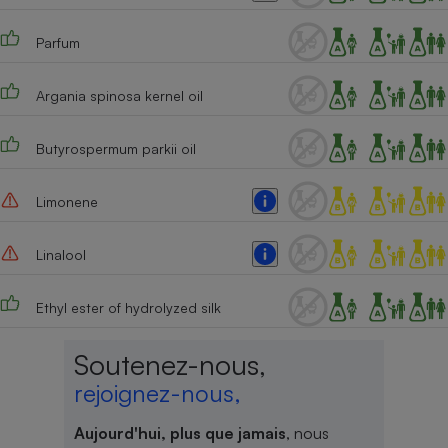
Téléphone mobile -
Smartphone
Parfum
Plaque de cuisson à
induction
Argania spinosa kernel oil
Climatiseur -
Butyrospermum parkii oil
Ventilateur
Limonene
Antivirus
Linalool
Climatiseur -
Ventilateur
Ethyl ester of hydrolyzed silk
Soutenez-nous,
rejoignez-nous,
Aujourd'hui, plus que jamais
, nous