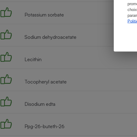
promo
choix
Potassium sorbate
param
Polit
Sodium dehydroacetate
Lecithin
Tocopheryl acetate
Disodium edta
Ppg-26-buteth-26