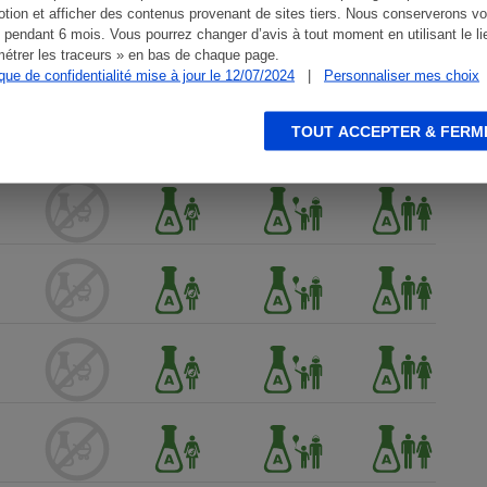
tion et afficher des contenus provenant de sites tiers. Nous conserverons vo
 pendant 6 mois. Vous pourrez changer d’avis à tout moment en utilisant le li
étrer les traceurs » en bas de chaque page.
ique de confidentialité mise à jour le 12/07/2024
|
Personnaliser mes choix
TOUT ACCEPTER & FERM