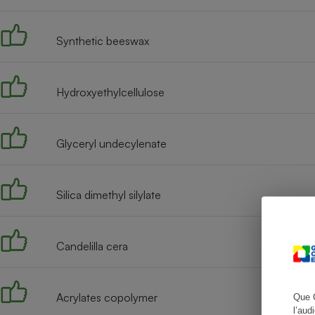
Synthetic beeswax
Cafetière à expresso
Hydroxyethylcellulose
Glyceryl undecylenate
Silica dimethyl silylate
Robot ménager
Candelilla cera
Acrylates copolymer
Que 
l’aud