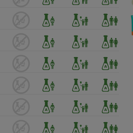
Électricité - Gaz
Appareil photo
numérique
Four encastrable
Lessive
Aspirateur