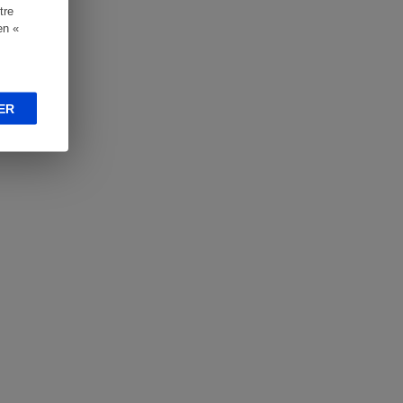
tre
en «
ER