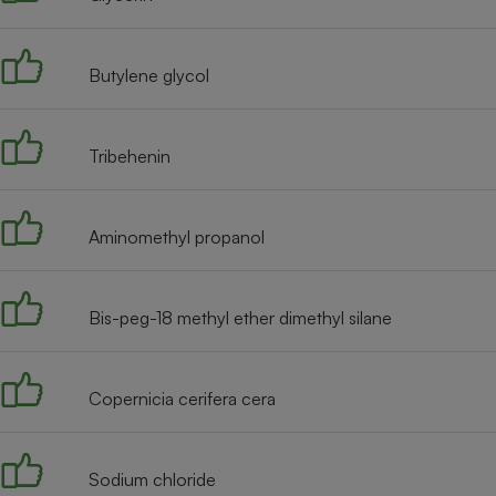
Radiateur électrique
Butylene glycol
Téléphone mobile -
Smartphone
Plaque de cuisson à
induction
Tribehenin
Climatiseur -
Aminomethyl propanol
Ventilateur
Bis-peg-18 methyl ether dimethyl silane
Antivirus
Climatiseur -
Ventilateur
Copernicia cerifera cera
Sodium chloride