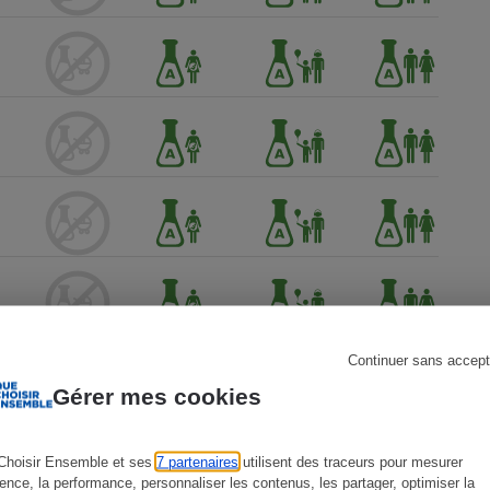
s
Réfrigérateur
Continuer sans accept
Gérer mes cookies
Choisir Ensemble et ses
7 partenaires
utilisent des traceurs pour mesurer
ience, la performance, personnaliser les contenus, les partager, optimiser la