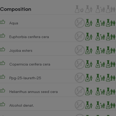
Téléphone mobile -
Smartphone
Composition
Plaque de cuisson à
induction
Aqua
Euphorbia cerifera cera
Climatiseur -
Ventilateur
Jojoba esters
Antivirus
Copernicia cerifera cera
Climatiseur -
Ventilateur
Ppg-25-laureth-25
Helianthus annuus seed cera
Alcohol denat.