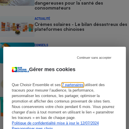
dangereuses pour la santé des
consommateurs
ACTUALITÉ
Crèmes solaires - Le bilan désastreux des
plateformes chinoises
CONSEILS
Crèmes solaires - Les logos à la loupe
Continuer sans accepter
Gérer mes cookies
COMMENT NOUS TESTONS
Crèmes solaires - Le protocole
Que Choisir Ensemble et ses
7 partenaires
utilisent des
traceurs pour mesurer l’audience, la performance,
personnaliser les contenus, les partager, optimiser la
COMMENT NOUS TESTONS
promotion et afficher des contenus provenant de sites tiers.
Crèmes solaires visage - Le protocole
Nous conserverons votre choix pendant 6 mois. Vous pourrez
changer d’avis à tout moment en utilisant le lien « paramétrer
les traceurs » en bas de chaque page.
Politique de confidentialité mise à jour le 12/07/2024
Personnaliser mes choix