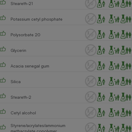
Steareth-21
Cafetière à expressos
Potassium cetyl phosphate
Polysorbate 20
Glycerin
Acacia senegal gum
Robot ménager
Silica
Steareth-2
Cetyl alcohol
Styrene/acrylates/ammonium
methacrylate copolymer