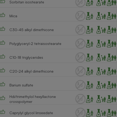
Sorbitan isostearate
Téléphone mobile -
Smartphone
Plaque de cuisson à
induction
Mica
C30-45 alkyl dimethicone
Climatiseur -
Ventilateur
Polyglyceryl-2 tetraisostearate
C10-18 triglycerides
Antivirus
Climatiseur -
C20-24 alkyl dimethicone
Ventilateur
Barium sulfate
Hdi/trimethylol hexyllactone
crosspolymer
Caprylyl glycol linseedate