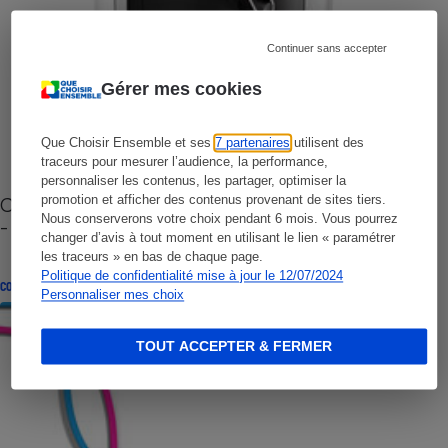
Continuer sans accepter
Gérer mes cookies
Que Choisir Ensemble et ses
7 partenaires
utilisent des
traceurs pour mesurer l’audience, la performance,
personnaliser les contenus, les partager, optimiser la
Cafetière à capsules zéro déchet CoffeeB (vidéo)
promotion et afficher des contenus provenant de sites tiers.
Nous conserverons votre choix pendant 6 mois. Vous pourrez
- Premières impressions
changer d’avis à tout moment en utilisant le lien « paramétrer
les traceurs » en bas de chaque page.
Politique de confidentialité mise à jour le 12/07/2024
CONSEILS
Personnaliser mes choix
TOUT ACCEPTER & FERMER