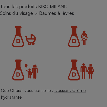
Tous les produits KIKO MILANO
Petit électroménager - U
Complément
Soins du visage
>
Baumes à lèvres
alimentaire
Mutuelle
Assurance emprunteur
Matelas
Champagne
bouteille
Banque en 
Téléviseur
Antimoustique
Lave-linge
Que Choisir vous conseille :
Dossier : Crème
Radiateur électrique
hydratante