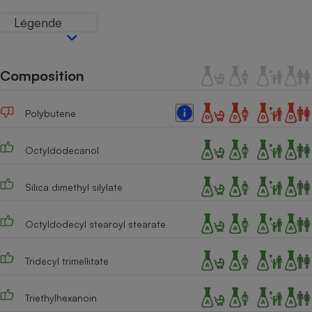
Téléphone mobile -
Smartphone
Légende
Plaque de cuisson à
induction
Composition
Climatiseur -
Ventilateur
Polybutene
Octyldodecanol
Antivirus
Climatiseur -
Silica dimethyl silylate
Ventilateur
Octyldodecyl stearoyl stearate
Tridecyl trimellitate
Triethylhexanoin