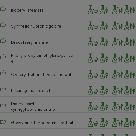
Cafetière à expressos
Isocetyl stearate
Synthetic fluorphlogopite
Diisostearyl malate
Phenylpropyldimethylsiloxysilicat
e
Robot ménager
Glyceryl behenate/eicosadioate
Elaeis guineensis oil
Diethylhexyl
syringylidenemalonate
Gossypium herbaceum seed oil