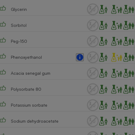
Téléphone mobile -
Smartphone
Glycerin
Plaque de cuisson à
induction
Sorbitol
Peg-150
Climatiseur -
Ventilateur
Phenoxyethanol
Antivirus
Acacia senegal gum
Climatiseur -
Ventilateur
Polysorbate 80
Potassium sorbate
Sodium dehydroacetate