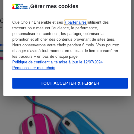
Gérer mes cookies
Cafetière à capsules zéro déchet CoffeeB (vidéo)
Que Choisir Ensemble et ses
7 partenaires
utilisent des
- Premières impressions
traceurs pour mesurer l’audience, la performance,
personnaliser les contenus, les partager, optimiser la
promotion et afficher des contenus provenant de sites tiers.
CONSEILS
Nous conserverons votre choix pendant 6 mois. Vous pourrez
changer d’avis à tout moment en utilisant le lien « paramétrer
les traceurs » en bas de chaque page.
Politique de confidentialité mise à jour le 12/07/2024
Personnaliser mes choix
TOUT ACCEPTER & FERMER