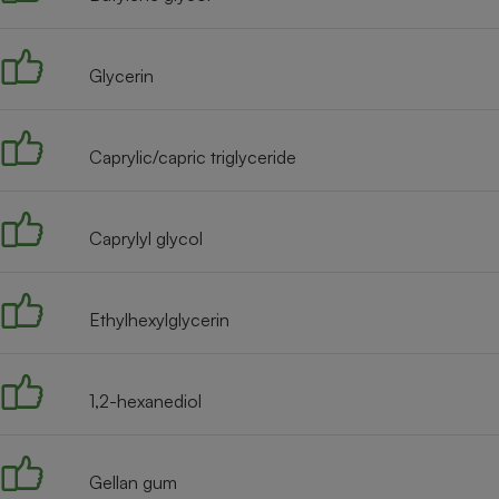
Radiateur électrique
Glycerin
Téléphone mobile -
Smartphone
Plaque de cuisson à
induction
Caprylic/capric triglyceride
Climatiseur -
Caprylyl glycol
Ventilateur
Ethylhexylglycerin
Antivirus
Climatiseur -
Ventilateur
1,2-hexanediol
Gellan gum