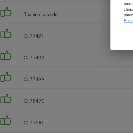
promo
choix
Titanium dioxide
param
Polit
Ci 77491
Ci 77492
Ci 77499
Ci 75470
Ci 77510