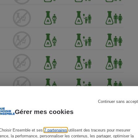
s
Réfrigérateur
Continuer sans accept
Gérer mes cookies
Choisir Ensemble et ses
7 partenaires
utilisent des traceurs pour mesurer
ience, la performance, personnaliser les contenus, les partager, optimiser la