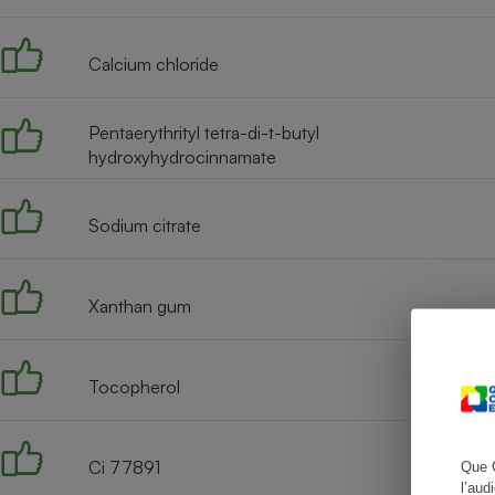
Calcium chloride
Cafetière à expresso
Pentaerythrityl tetra-di-t-butyl
hydroxyhydrocinnamate
Sodium citrate
Xanthan gum
Robot ménager
Tocopherol
Ci 77891
Que 
l’aud