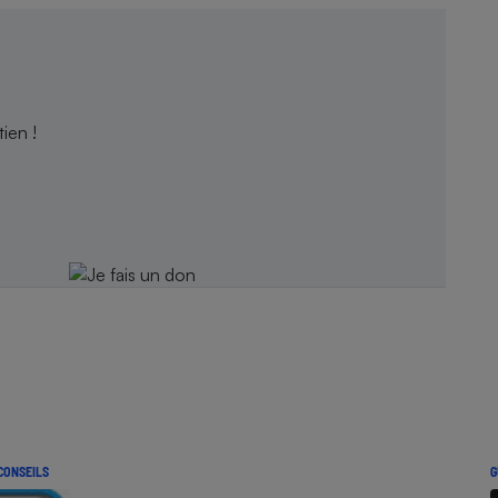
ien !
CONSEILS
G