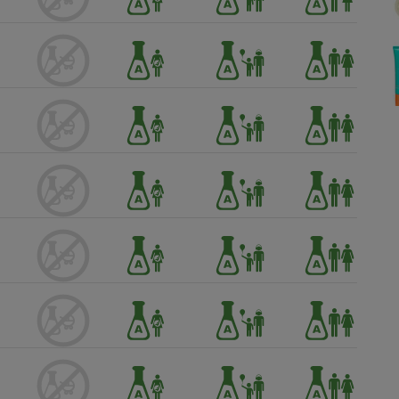
Électricité - Gaz
Appareil photo
numérique
Four encastrable
Lessive
Aspirateur