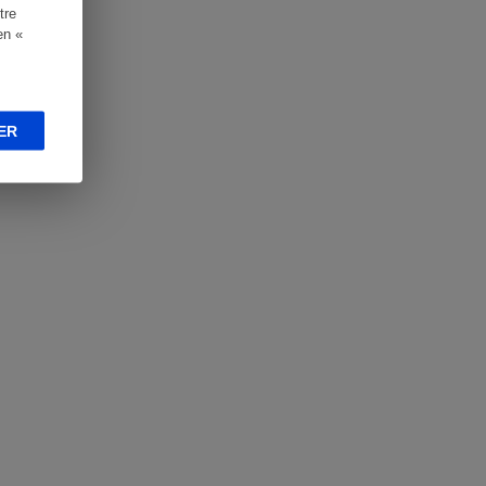
tre
en «
ER