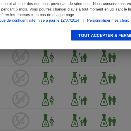
tion et afficher des contenus provenant de sites tiers. Nous conserverons vo
 pendant 6 mois. Vous pourrez changer d’avis à tout moment en utilisant le li
étrer les traceurs » en bas de chaque page.
ique de confidentialité mise à jour le 12/07/2024
|
Personnaliser mes choix
TOUT ACCEPTER & FERM