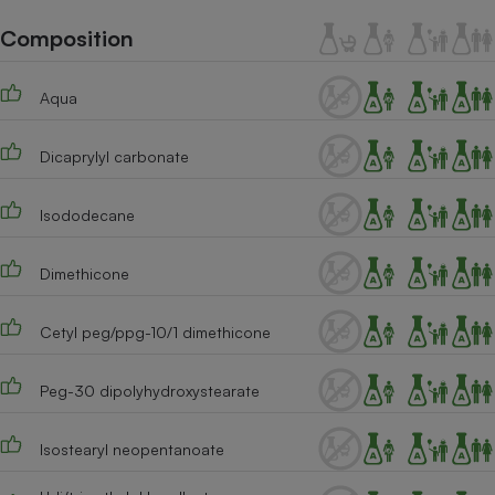
Téléphone mobile -
Smartphone
Composition
Plaque de cuisson à
induction
Aqua
Dicaprylyl carbonate
Climatiseur -
Ventilateur
Isododecane
Antivirus
Dimethicone
Climatiseur -
Ventilateur
Cetyl peg/ppg-10/1 dimethicone
Peg-30 dipolyhydroxystearate
Isostearyl neopentanoate