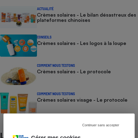
ACTUALITÉ
Crèmes solaires - Le bilan désastreux des
plateformes chinoises
CONSEILS
Crèmes solaires - Les logos à la loupe
COMMENT NOUS TESTONS
Crèmes solaires - Le protocole
COMMENT NOUS TESTONS
Crèmes solaires visage - Le protocole
Continuer sans accepter
Lire aussi
Gérer mes cookies