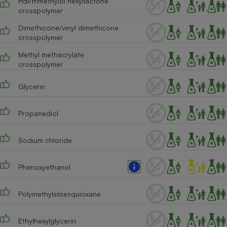
Hdi/trimethylol hexyllactone
crosspolymer
Cafetière à expressos
Dimethicone/vinyl dimethicone
crosspolymer
Methyl methacrylate
crosspolymer
Glycerin
Propanediol
Robot ménager
Sodium chloride
Phenoxyethanol
Polymethylsilsesquioxane
Ethylhexylglycerin