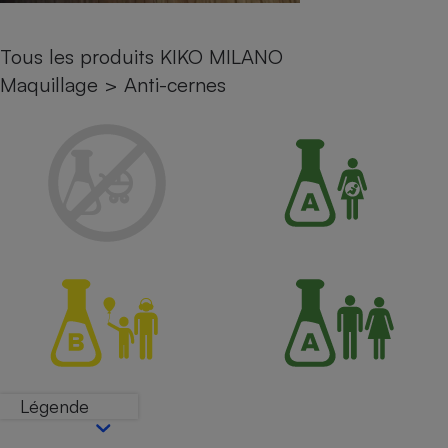
Petit électroménager - U
Complément
Tous les produits KIKO MILANO
alimentaire
Mutuelle
Maquillage
>
Anti-cernes
Assurance emprunteur
Matelas
Champagne
bouteille
Banque en 
Téléviseur
Antimoustique
Lave-linge
Radiateur électrique
Légende