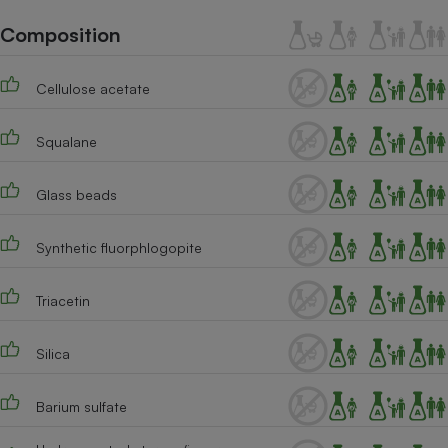
Téléphone mobile -
Smartphone
Composition
Plaque de cuisson à
induction
Cellulose acetate
Squalane
Climatiseur -
Ventilateur
Glass beads
Antivirus
Synthetic fluorphlogopite
Climatiseur -
Ventilateur
Triacetin
Silica
Barium sulfate