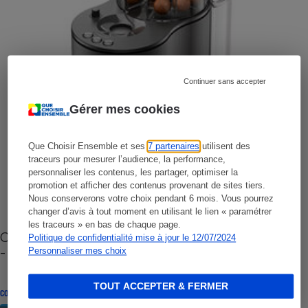
Continuer sans accepter
Gérer mes cookies
Que Choisir Ensemble et ses
7 partenaires
utilisent des
traceurs pour mesurer l’audience, la performance,
personnaliser les contenus, les partager, optimiser la
promotion et afficher des contenus provenant de sites tiers.
Nous conserverons votre choix pendant 6 mois. Vous pourrez
changer d’avis à tout moment en utilisant le lien « paramétrer
les traceurs » en bas de chaque page.
Cafetière à capsules zéro déchet CoffeeB (vidéo)
Politique de confidentialité mise à jour le 12/07/2024
- Premières impressions
Personnaliser mes choix
TOUT ACCEPTER & FERMER
CONSEILS