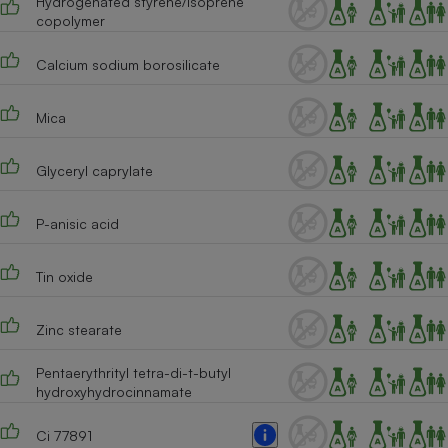
Hydrogenated styrene/isoprene
copolymer
Cafetière à expressos
Calcium sodium borosilicate
Mica
Glyceryl caprylate
P-anisic acid
Robot ménager
Tin oxide
Zinc stearate
Pentaerythrityl tetra-di-t-butyl
hydroxyhydrocinnamate
Ci 77891