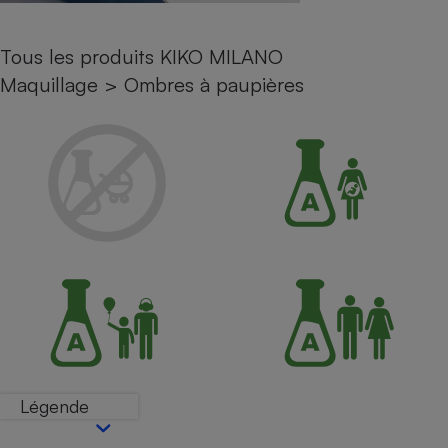
Petit électroménager - U
Complément
Tous les produits KIKO MILANO
alimentaire
Mutuelle
Maquillage
>
Ombres à paupières
Assurance emprunteur
Matelas
Champagne
bouteille
Banque en 
Téléviseur
Antimoustique
Lave-linge
Radiateur électrique
Légende