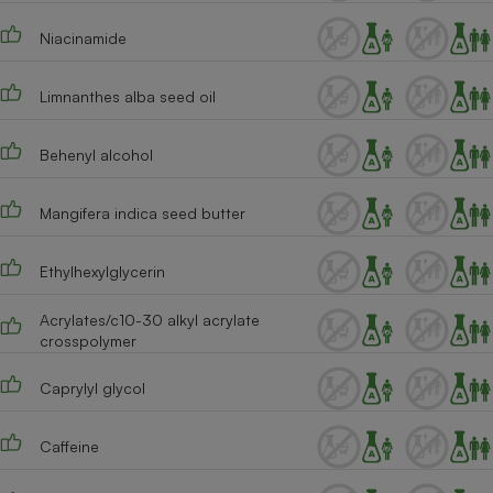
Cafetière à expressos
Niacinamide
Limnanthes alba seed oil
Behenyl alcohol
Mangifera indica seed butter
Robot ménager
Ethylhexylglycerin
Acrylates/c10-30 alkyl acrylate
crosspolymer
Caprylyl glycol
Caffeine