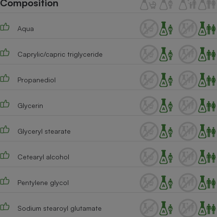
Composition
Téléphone mobile -
Smartphone
Plaque de cuisson à
Aqua
induction
Caprylic/capric triglyceride
Climatiseur -
Ventilateur
Propanediol
Glycerin
Antivirus
Climatiseur -
Glyceryl stearate
Ventilateur
Cetearyl alcohol
Pentylene glycol
Sodium stearoyl glutamate