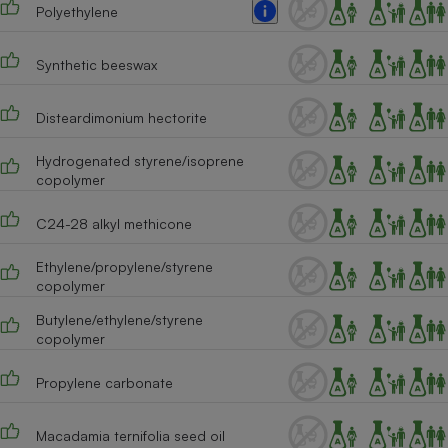
Polyethylene
Cafetière à expressos
Synthetic beeswax
Disteardimonium hectorite
Hydrogenated styrene/isoprene
copolymer
C24-28 alkyl methicone
Robot ménager
Ethylene/propylene/styrene
copolymer
Butylene/ethylene/styrene
copolymer
Propylene carbonate
Macadamia ternifolia seed oil