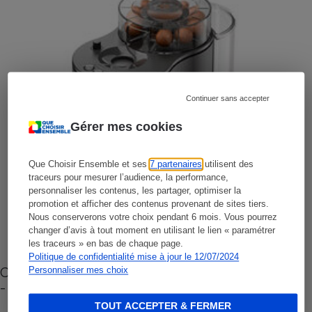
Continuer sans accepter
Gérer mes cookies
Que Choisir Ensemble et ses
7 partenaires
utilisent des
traceurs pour mesurer l’audience, la performance,
personnaliser les contenus, les partager, optimiser la
promotion et afficher des contenus provenant de sites tiers.
Nous conserverons votre choix pendant 6 mois. Vous pourrez
changer d’avis à tout moment en utilisant le lien « paramétrer
les traceurs » en bas de chaque page.
Politique de confidentialité mise à jour le 12/07/2024
Cafetière à capsules zéro déchet CoffeeB (vidéo)
Personnaliser mes choix
- Premières impressions
TOUT ACCEPTER & FERMER