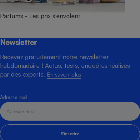
Parfums - Les prix s’envolent
Newsletter
Recevez gratuitement notre newsletter
hebdomadaire ! Actus, tests, enquêtes réalisés
par des experts.
En savoir plus
Adresse mail
S'inscrire