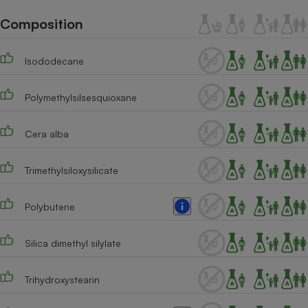
Téléphone mobile -
Smartphone
Composition
Plaque de cuisson à
induction
Isododecane
Polymethylsilsesquioxane
Climatiseur -
Ventilateur
Cera alba
Antivirus
Trimethylsiloxysilicate
Climatiseur -
Ventilateur
Polybutene
Silica dimethyl silylate
Trihydroxystearin