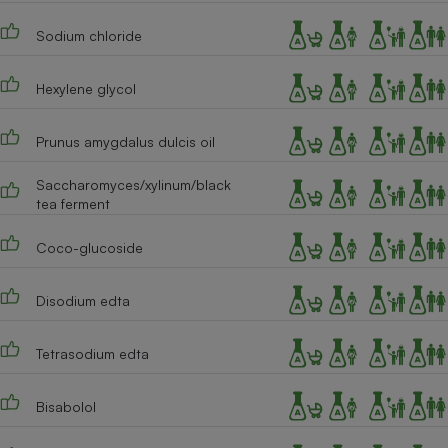
Cafetière à expressos
Sodium chloride
Hexylene glycol
Prunus amygdalus dulcis oil
Saccharomyces/xylinum/black
tea ferment
Robot ménager
Coco-glucoside
Disodium edta
Tetrasodium edta
Bisabolol