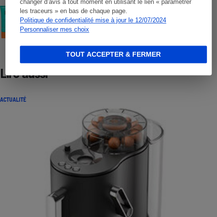
changer d’avis à tout moment en utilisant le lien « paramétrer
COMMENT NOUS TESTONS
les traceurs » en bas de chaque page.
Crèmes solaires visage - Le protocole
Politique de confidentialité mise à jour le 12/07/2024
Personnaliser mes choix
TOUT ACCEPTER & FERMER
Lire aussi
ACTUALITÉ