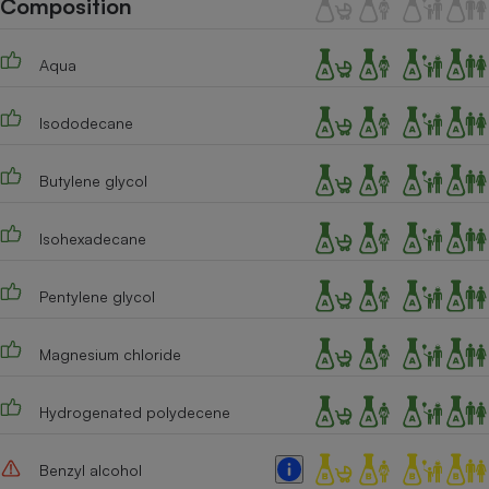
Composition
Téléphone mobile -
Smartphone
Plaque de cuisson à
Aqua
induction
Isododecane
Climatiseur -
Ventilateur
Butylene glycol
Isohexadecane
Antivirus
Climatiseur -
Pentylene glycol
Ventilateur
Magnesium chloride
Hydrogenated polydecene
Benzyl alcohol