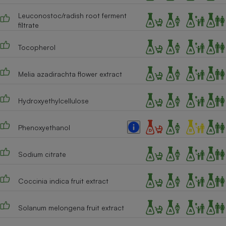
Leuconostoc/radish root ferment
filtrate
Tocopherol
Melia azadirachta flower extract
Hydroxyethylcellulose
Phenoxyethanol
Sodium citrate
Coccinia indica fruit extract
Solanum melongena fruit extract